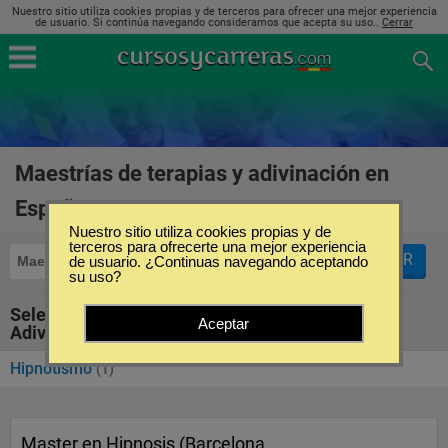
Nuestro sitio utiliza cookies propias y de terceros para ofrecer una mejor experiencia
de usuario. Si continúa navegando consideramos que acepta su uso..
Cerrar
Maestrías de terapias y adivinación en
España
(1)
Nuestro sitio utiliza cookies propias y de
terceros para ofrecerte una mejor experiencia
FILTRAR
Maestrías
de usuario. ¿Continuas navegando aceptando
Terapias y Adivinación
su uso?
Seleccione la SubCategoría de "Terapias y
Aceptar
Adivinación"
Hipnotismo
(1)
Master en Hipnosis (Barcelona,