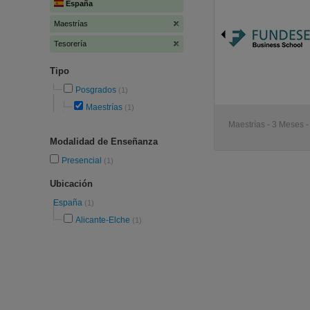
España
Maestrías
Tesorería
Tipo
Posgrados
(1)
Maestrías
(1)
Maestrías - 3 Meses -
Modalidad de Enseñanza
Presencial
(1)
Ubicación
España
(1)
Alicante-Elche
(1)