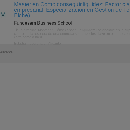
Master en Cómo conseguir liquidez: Factor cla
empresarial: Especialización en Gestión de Tes
Elche)
Fundesem Business School
Título ofrecido: Master en Cómo conseguir liquidez: Factor clave en la sup
control de la tesorera de una empresa son aspectos clave en el da a da em
corto como a med ...
Estudiar Tesorería en Alicante
 Alicante