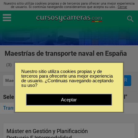
Nuestro sitio utiliza cookies propias y de terceros para ofrecer una mejor experiencia
de usuario. Si continúa navegando consideramos que acepta su uso..
Cerrar
Maestrías de transporte naval en España
(3)
Nuestro sitio utiliza cookies propias y de
terceros para ofrecerte una mejor experiencia
FILTRAR
Maestrías
de usuario. ¿Continuas navegando aceptando
Transporte Naval
su uso?
Seleccione la SubCategoría de "Transporte Naval"
Aceptar
Transporte Marítimo
(3)
Máster en Gestión y Planificación
Portuaria E Intermodalidad