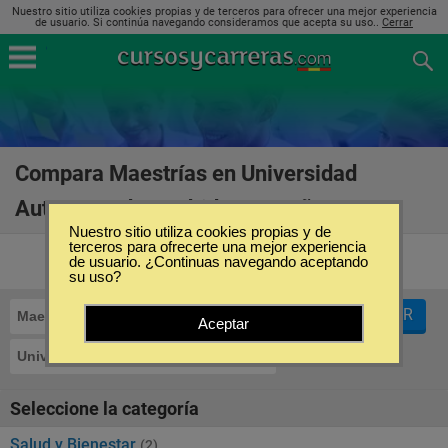
Nuestro sitio utiliza cookies propias y de terceros para ofrecer una mejor experiencia
de usuario. Si continúa navegando consideramos que acepta su uso..
Cerrar
Compara Maestrías en Universidad
Autonoma de Madrid en España
(3)
Nuestro sitio utiliza cookies propias y de
terceros para ofrecerte una mejor experiencia
de usuario. ¿Continuas navegando aceptando
su uso?
FILTRAR
Maestrías
Aceptar
Universidad Autonoma de Madrid
Seleccione la categoría
Salud y Bienestar
(2)