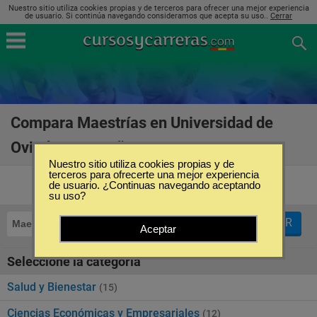
Nuestro sitio utiliza cookies propias y de terceros para ofrecer una mejor experiencia
de usuario. Si continúa navegando consideramos que acepta su uso..
Cerrar
Compara Maestrías en Universidad de
Oviedo en España
(39)
Nuestro sitio utiliza cookies propias y de
terceros para ofrecerte una mejor experiencia
de usuario. ¿Continuas navegando aceptando
su uso?
FILTRAR
Maestrías
Universidad de Oviedo
Aceptar
Seleccione la categoría
Salud y Bienestar
(15)
Ciencias Económicas y Empresariales
(12)