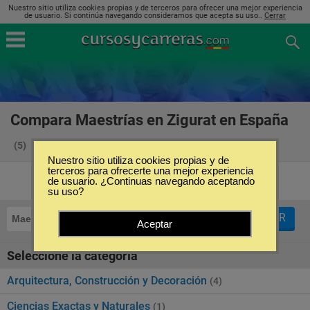
Nuestro sitio utiliza cookies propias y de terceros para ofrecer una mejor experiencia
de usuario. Si continúa navegando consideramos que acepta su uso..
Cerrar
Compara Maestrías en Zigurat en España
(5)
Nuestro sitio utiliza cookies propias y de
terceros para ofrecerte una mejor experiencia
de usuario. ¿Continuas navegando aceptando
su uso?
FILTRAR
Maestrías
Zigurat
Aceptar
Seleccione la categoría
Arquitectura, Construcción y Decoración
(4)
Ciencias Exactas y Naturales
(1)