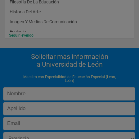
Filosofía De La Educación
Historia Del Arte
Imagen Y Medios De Comunicación
Ecología
Seguir leyendo
Educación Afectivo-Sexual
Geología
Solicitar más información
Doctrina Católica Y Su Pedagogía I
a Universidad de León
Educación Y Diversidad Socio Cultural
Maestro con Especialidad de Educación Especial (León,
León)
Fundamentos De Investigación Educativa
Talleres De Lengua Española
Organización Del Centro Escolar
Aspectos Didácticos Y Organizativos De La Educación 
Especial
Aspectos Evolutivos Y Educativos De La Deficiencia Auditiva
Aspectos Evolutivos Y Educativos De La Deficiencia Mental I