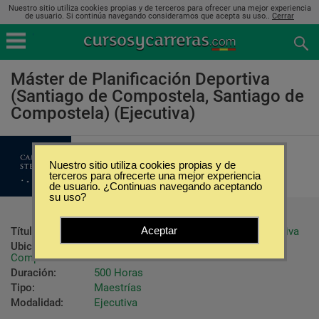
Nuestro sitio utiliza cookies propias y de terceros para ofrecer una mejor experiencia
de usuario. Si continúa navegando consideramos que acepta su uso..
Cerrar
Máster de Planificación Deportiva
(Santiago de Compostela, Santiago de
Compostela) (Ejecutiva)
Instituto Europeo Campus Stellae
Nuestro sitio utiliza cookies propias y de
terceros para ofrecerte una mejor experiencia
de usuario. ¿Continuas navegando aceptando
su uso?
Aceptar
Título ofrecido:
Título de Máster de Planificación Deportiva
Ubicación:
Santiago de Compostela - Santiago de 
Compostela
Duración:
500 Horas
Tipo:
Maestrías
Modalidad:
Ejecutiva