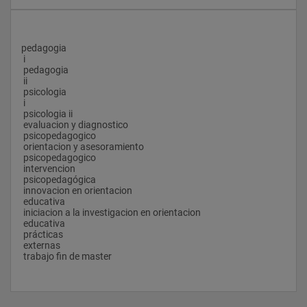
pedagogia 
 i
 pedagogia 
 ii
 psicologia 
 i
 psicologia ii 
 evaluacion y diagnostico 
 psicopedagogico
 orientacion y asesoramiento 
 psicopedagogico
 intervencion 
 psicopedagógica
 innovacion en orientacion 
 educativa
 iniciacion a la investigacion en orientacion 
 educativa
 prácticas 
 externas
 trabajo fin de master