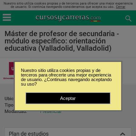
Nuestro sitio utiliza cookies propias y de terceros para ofrecer una mejor experiencia
de usuario. Si continúa navegando consideramos que acepta su uso..
Cerrar
Máster de profesor de secundaria -
módulo específico: orientación
educativa (Valladolid, Valladolid)
Universidad de Valladolid
Nuestro sitio utiliza cookies propias y de
terceros para ofrecerte una mejor experiencia
de usuario. ¿Continuas navegando aceptando
su uso?
Aceptar
Ubicación:
Valladolid - Valladolid
Tipo:
Maestrías
Modalidad:
Presencial
Plan de estudios