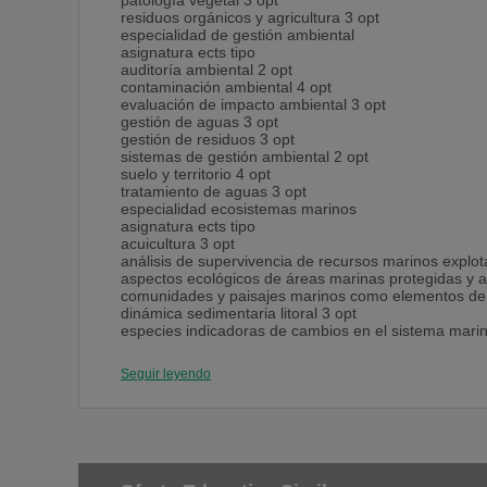
patología vegetal 3 opt
residuos orgánicos y agricultura 3 opt
especialidad de gestión ambiental
asignatura ects tipo
auditoría ambiental 2 opt
contaminación ambiental 4 opt
evaluación de impacto ambiental 3 opt
gestión de aguas 3 opt
gestión de residuos 3 opt
sistemas de gestión ambiental 2 opt
suelo y territorio 4 opt
tratamiento de aguas 3 opt
especialidad ecosistemas marinos
asignatura ects tipo
acuicultura 3 opt
análisis de supervivencia de recursos marinos explot
aspectos ecológicos de áreas marinas protegidas y arr
comunidades y paisajes marinos como elementos de 
dinámica sedimentaria litoral 3 opt
especies indicadoras de cambios en el sistema marin
modelización espacio-temporal de recursos marinos 
tipificación y valoración de la contaminación marina 3
Seguir leyendo
especialidad ecosistemas terrestres
asignatura ects tipo
análisis de poblaciones estructuradas:enfoque pobla
biología de la conservación 3 opt
biología y ecología del suelo 3 opt
cambios de usos del suelo y dinámica de la vegetaci