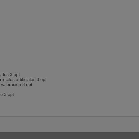
ados 3 opt
ecifes artificiales 3 opt
valoración 3 opt
o 3 opt
3 opt
 opt
cional y metapoblacional 3 opt
ón 3 opt