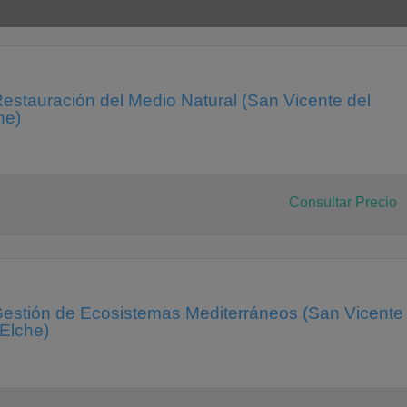
s 3 opt
 de ecosistemas artificiales 4 opt
estauración del Medio Natural (San Vicente del
he)
la cuenca mediterránea 6 opt
Consultar Precio
 Gestión de Ecosistemas Mediterráneos (San Vicente
-Elche)