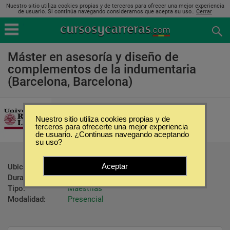
Nuestro sitio utiliza cookies propias y de terceros para ofrecer una mejor experiencia
de usuario. Si continúa navegando consideramos que acepta su uso..
Cerrar
Máster en asesoría y diseño de
complementos de la indumentaria
(Barcelona, Barcelona)
Universidad Ramon Llull
Nuestro sitio utiliza cookies propias y de
terceros para ofrecerte una mejor experiencia
de usuario. ¿Continuas navegando aceptando
su uso?
Aceptar
Ubicación:
Barcelona - Barcelona
Duración:
450 Horas
Tipo:
Maestrías
Modalidad:
Presencial