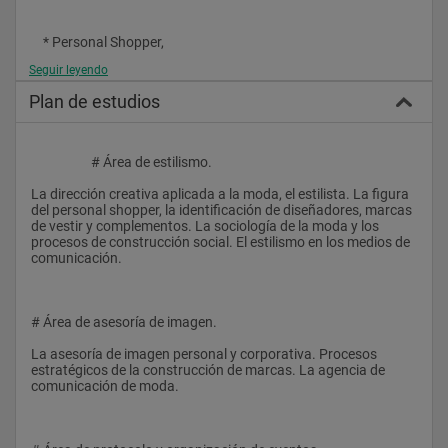
    * Personal Shopper,
Seguir leyendo
Plan de estudios
    * Asesoría de Imagen Personal y Corporativa,
                    # Área de estilismo.
    * Relaciones Públicas,
La dirección creativa aplicada a la moda, el estilista. La figura 
del personal shopper, la identificación de diseñadores, marcas 
de vestir y complementos. La sociología de la moda y los 
    * Asesoría en Equipos de Diseño,
procesos de construcción social. El estilismo en los medios de 
comunicación.
    * Selección de Personal,
# Área de asesoría de imagen.
La asesoría de imagen personal y corporativa. Procesos 
    * Asesor de Empresas de Medios de Comunicación en 
estratégicos de la construcción de marcas. La agencia de 
Técnicas de Protocolo y Organización de Eventos, entre otras.
comunicación de moda.
DESTINATARIOS