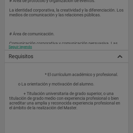
# Área de protocolo y organización de eventos.
Dirigido a graduados universitarios y profesionales con 
La identidad corporativa, la creatividad y la diferenciación. Los 
experiencia en comunicación, diseño, bellas artes, protocolo, 
medios de comunicación y las relaciones públicas.
estilismo u otras disciplinas afines.
Es especialmente idóneo para aquellas personas que forman 
parte del mundo empresarial, comunicadores y psicólogos 
# Área de comunicación.
interesados en adquirir una mayor proyección en su ámbito 
profesional o centrar su actividad en el de la asesoría de 
Comunicación corporativa y comunicación persuasiva. Las 
imagen y estilismo. 
Seguir leyendo
técnicas de comunicación oral y de comunicación escrita.
Requisitos
# Área de sociedad contemporánea.
					* El currículum académico y profesional.
Sociedad, diseño y consumo. La economía del conocimiento, 
la empresa en la economía y el mundo global. Las últimas 
          o La orientación y motivación del alumno.
tendencias artísticas. 
                + Titulación universitaria de grado superior, o una 
titulación de grado medio con experiencia profesional o bien 
acreditar una amplia y reconocida experiencia profesional en 
el ámbito de la realización del Master.