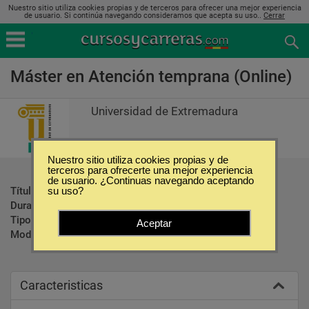
Nuestro sitio utiliza cookies propias y de terceros para ofrecer una mejor experiencia
de usuario. Si continúa navegando consideramos que acepta su uso..
Cerrar
Máster en Atención temprana (Online)
Universidad de Extremadura
Nuestro sitio utiliza cookies propias y de
terceros para ofrecerte una mejor experiencia
de usuario. ¿Continuas navegando aceptando
Título ofrecido:
Máster Universitario
su uso?
Duración:
21 Meses
Tipo:
Maestrías
Aceptar
Modalidad:
Online
Caracteristicas