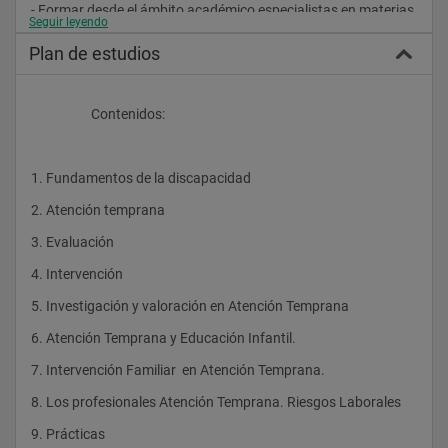
- Formar desde el ámbito académico especialistas en materias 
Seguir leyendo
relacionadas con la Atención Temprana.
Plan de estudios
- Formar desde el ámbito profesional especialistas en materias 
relacionadas con la Atención Temprana.
- Formar en materias afines y en técnicas de evaluación, de 
                    Contenidos:
tratamiento de los principales trastornos del desarrollo y de 
prevención.
- Desarrollar las habilidades, destrezas y rutinas de trabajo 
1. Fundamentos de la discapacidad 
básicas para el desempeño de la profesión.				
2. Atención temprana             
3. Evaluación                     
4. Intervención      
5. Investigación y valoración en Atención Temprana     
6. Atención Temprana y Educación Infantil.       
7. Intervención Familiar  en Atención Temprana.    
8. Los profesionales Atención Temprana. Riesgos Laborales   
9. Prácticas 