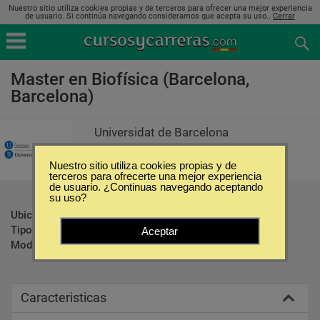
Nuestro sitio utiliza cookies propias y de terceros para ofrecer una mejor experiencia
de usuario. Si continúa navegando consideramos que acepta su uso..
Cerrar
Master en Biofísica (Barcelona,
Barcelona)
Universidat de Barcelona
Nuestro sitio utiliza cookies propias y de
terceros para ofrecerte una mejor experiencia
de usuario. ¿Continuas navegando aceptando
su uso?
Ubicación:
Barcelona - Barcelona
Tipo:
Maestrías
Aceptar
Modalidad:
Presencial
Caracteristicas