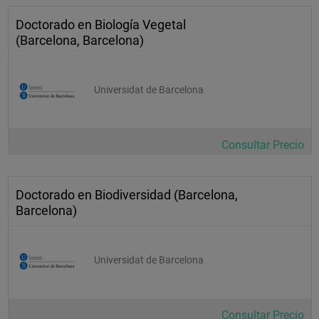
Doctorado en Biología Vegetal
(Barcelona, Barcelona)
Microbiología alimentaria
Universidat de Barcelona
. Introducción: principios generales en los que se basa la 
garantía de calidad microbiológica
. Fundamentos legales de la higiene alimentaria
Consultar Precio
. La legislación española
. El mundo microbiano y los alimentos
Doctorado en Biodiversidad (Barcelona,
. Las toxiinfecciones alimentarias
Barcelona)
. Los análisis de alimentos, agua, superficies de trabajo y 
ambientes
. Metodologías
Universidat de Barcelona
. Manipuladores de alimentos
. El sistema de seguridad y calidad alimentaria APPCC
Consultar Precio