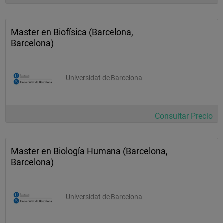
. Las Guía prácticas de la higiene correcta
. La conservación de los alimentos
Master en Biofísica (Barcelona,
Barcelona)
Microbiología clínica
Universidat de Barcelona
. Introducción a la microbiología clínica
. Laboratorio de ensayo
Consultar Precio
. Los riesgos biológicos
. El hospital
. El urinocultivo
Master en Biología Humana (Barcelona,
Barcelona)
. El coprocultivo
. El tracto respiratorio
. La sangre (hemocultivo)
Universidat de Barcelona
. ETS (tracto genital)