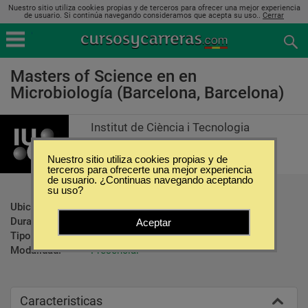
Nuestro sitio utiliza cookies propias y de terceros para ofrecer una mejor experiencia
de usuario. Si continúa navegando consideramos que acepta su uso..
Cerrar
Masters of Science en en
Microbiología (Barcelona, Barcelona)
Institut de Ciència i Tecnologia
Nuestro sitio utiliza cookies propias y de
terceros para ofrecerte una mejor experiencia
de usuario. ¿Continuas navegando aceptando
su uso?
Ubicación:
Barcelona - Barcelona
Duración:
600 Horas
Aceptar
Tipo:
Maestrías
Modalidad:
Presencial
Caracteristicas