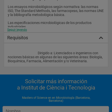
Los ensayos microbiológicos según normativa: las normas 
ISO, The Standard Methods, las farmacopeas, las normas UNE 
y la bibliografía metodológica básica.
Las especificaciones microbiológicas de los productos 
industriales.
Seguir leyendo
Los ensayos no rutinarios de productos industriales
Requisitos
. La validación de los métodos y la cualificación de los equipos
Cualificación de los equipos: DQ, IQ, OQ, PQ.
					Dirigido a: Licenciados o ingenieros con 
nociones básicas en algunas de las siguientes áreas: Biología, 
La validación del método microbiológico
Bioquímica, Farmacia, Alimentación y/o Veterinaria.                
. Aplicación de las validaciones a cada tipo de parámetro 
microbiológico
Recuentos
Solicitar más información
a Institut de Ciència i Tecnologia
Aislamientos/caracterizaciones
El challenge test
Masters of Science en en Microbiología (Barcelona,
Barcelona)
La valoración de los antibióticos
El test de esterilidad