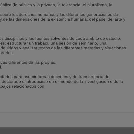
lica (lo público y lo privado, la tolerancia, el pluralismo, la
s sobre los derechos humanos y las diferentes generaciones de
y de las dimensiones de la existencia humana, del papel del arte y
s disciplinas y las fuentes solventes de cada ámbito de estudio.
s; estructurar un trabajo, una sesión de seminario, una
dquiridos y analizar textos de las diferentes materias y situaciones
orarlos.
cas diferentes de las propias.
l.
citados para asumir tareas docentes y de transferencia de
 doctorado e introducirse en el mundo de la investigación o de la
rabajos relacionados con
dos y utilizarlos para adquirir nuevos conocimientos.
omplejos.
terpretar y analizar su propia práctica, y, de este modo, adaptarse a
 resolución de nuevos problemas.
eficientemente en un grupo de trabajo, así como comprender a los
 epistemológico de la tolerancia y el pluralismo, así como las
es.