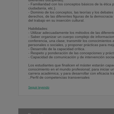
diferentes disciplinas).
- Familiaridad con los conceptos básicos de la ética púb
ciudadanía, etc.).
- Dominio de los conceptos, las teorías y los debate
derechos, de las diferentes figuras de la democracia 
del trabajo en su inserción cultural.
Habilidades:
- Utilizar adecuadamente los métodos de las diferente
- Saber organizar un cuerpo complejo de informacione
conferencia, una clase; transmitir los conocimientos a
personales o sociales, y proponer prácticas para mej
- Desarrollo de la capacidad crítica.
- Respeto y ponderación de las concepciones y prácti
- Capacidad de comunicación y de intervención socia
Los estudiantes que finalicen el máster estarán capa
conocimiento en el mundo profesional; para iniciar un
carrera académica; y para desarrollar con eficacia t
..Perfil de competencias transversales
- Capacidad para relacionar los conocimientos adquiri
- Capacidad de análisis y resolución de problemas c
Seguir leyendo
- Capacidad para la crítica y la autocrítica, y para in
nuevas situaciones e implementar procedimientos de
- Capacidad para integrarse a un equipo y cooperar 
demás y comunicarse.
- Capacidad para entender el fundamento ontológico y
razones éticas y axiológicas para defender sus valor