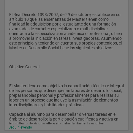
El Real Decreto 1393/2007, de 29 de octubre, establece en su 
artículo 10 que las enseñanzas de Master tienen como 
finalidad la adquisición por el estudiante de una formación 
avanzada, de carácter especializado o multidisciplinar, 
orientada a la especialización académica o profesional, o bien 
a promover la iniciación en tareas investigadoras. Asumiendo 
este principio, y teniendo en cuenta sus propios contenidos, el 
Master en Desarrollo Social tiene los siguientes objetivos:
Objetivo General
El Master tiene como objetivo la capacitación técnica e integral 
de las personas que desempeñan labores de desarrollo social, 
preparándolas personal y profesionalmente para realizar su 
labor en un proceso que incluye la asimilación de elementos 
interdisciplinares y habilidades prácticas.
Capacita al alumno para desempeñar diversas tareas en el 
ámbito de desarrollo: la participación cualificada y activa en 
iniciativas de desarrollo y de voluntariado; la gestión, 
Seguir leyendo
animación y evaluación de recursos sociales y proyectos de 