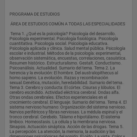
PROGRAMA DE ESTUDIOS 
 ÁREA DE ESTUDIOS COMÚN A TODAS LAS ESPECIALIDADES  
 Tema 1. ¿Qué es la psicología? Psicología del desarrollo. 
Psicología experimental. Psicología fisiológica. Psicología 
cuantitativa. Psicología social. Psicología educativa. 
Psicología aplicada y clínica. Salud mental pública. Psicología 
escolar e industrial. Métodos de la psicología: experimental, 
observación sistemática, encuestas, correlaciones, casuística. 
Resumen histórico. Estructuralismo. Gestalt. Conductismo. 
Psicoanálisis. Actualidad. Sumario del tema. Tema 2. La 
herencia y la evolución: El hombre. Del australopithecus al 
homo sapiens. La evolución. Razas y recombinación 
sexual.Genética, mutación, heredabilidad. Sumario del tema. 
Tema 3. Cerebro y conducta: El córtex. Cisuras y lóbulos. El 
cerebro escindido. Actividad eléctrica cerebral. Ondas alfa. 
Otras ondas cerebrales. Efectos experienciales en el 
crecimiento cerebral. El lenguaje. Sumario del tema. Tema 4. El 
sistema nervioso humano: Organización del sistema nervioso. 
Nervios periféricos y fibras nerviosas. La médula espinal y el 
tronco cerebral. Cerebelo. Tálamo e hipotálamo. El sistema 
límbico. Homeostasis. La célula y la membrana nerviosa. 
Sinapsis. Actuación sináptica. Acción de las drogas. Tema 5. 
La percepción: La atención, la memoria, la audición y las 
dimensiones psicológicas del sonido. El oído. La vista. Color y 