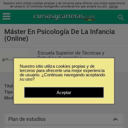
Nuestro sitio utiliza cookies propias y de terceros para ofrecer una mejor experiencia
de usuario. Si continúa navegando consideramos que acepta su uso..
Cerrar
Máster En Psicología De La Infancia
(Online)
Escuela Superior de Técnicas y
Estudios Avanzados
Nuestro sitio utiliza cookies propias y de
terceros para ofrecerte una mejor experiencia
de usuario. ¿Continuas navegando aceptando
su uso?
Título ofrecido:
Diploma
Tipo:
Maestrías
Aceptar
Modalidad:
Online
Plan de estudios