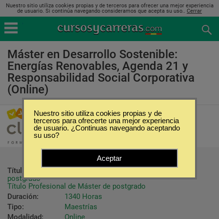
Nuestro sitio utiliza cookies propias y de terceros para ofrecer una mejor experiencia
de usuario. Si continúa navegando consideramos que acepta su uso..
Cerrar
Máster en Desarrollo Sostenible:
Energías Renovables, Agenda 21 y
Responsabilidad Social Corporativa
(Online)
Nuestro sitio utiliza cookies propias y de
Clay Formación
terceros para ofrecerte una mejor experiencia
de usuario. ¿Continuas navegando aceptando
su uso?
Aceptar
Título ofrecido:
Título Propio Universitario de Máster de 
postgrado

Título Profesional de Máster de postgrado
Duración:
1340 Horas
Tipo:
Maestrías
Modalidad:
Online