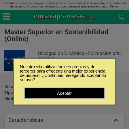
Nuestro sitio utiliza cookies propias y de terceros para ofrecer una mejor experiencia
de usuario. Si continúa navegando consideramos que acepta su uso..
Cerrar
Master Superior en Sostenibilidad
(Online)
Divulgación Dinámica - Formación a tu
alcance
Nuestro sitio utiliza cookies propias y de
terceros para ofrecerte una mejor experiencia
de usuario. ¿Continuas navegando aceptando
su uso?
Duración:
900 Horas
Tipo:
Maestrías
Aceptar
Modalidad:
Online
Caracteristicas