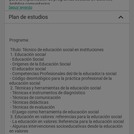
ámbitos comunitarios.
Seguir leyendo
 Salidas Profesionales:
Plan de estudios
 Administración Pública
 - Administración pública central, autonómica y municipal
 - Empresas municipales de medio ambiente
 - Empresas autonómicas y nacionales de medio ambiente
 - Agencias  públicas de medio ambiente
Programa:
 - Institutos  públicos de desarrollo
 - Agencia  publicas de desarrollo
 Título: Técnico de educación social en instituciones
 - Agencias  públicas de Turismo Local
 1. Educación social
 Empresas Privadas
 - Educación Social
 - Consultoras de medio ambiente
 - Orígenes de la Educación Social
 - Empresas certificadoras 
 - El educador social
 - Empresas de ingeniería
 - Competencias Profesionales del/de la educador/a social
 - Empresas de Intervención social
 - Código deontológico para la práctica profesional de la 
 - Empresas educativas
educación social
 ONG
 2. Técnicas y herramientas de la educación social
 - ONGs para el desarrollo
 - Técnicas e instrumentos de diagnóstico
 - Fundaciones para el desarrollo sostenible
 - Técnicas de comunicación
 - Asociaciones profesionales
 - Técnicas didácticas
 - Asociaciones empresariales
 - Técnicas de evaluación
 - Asociaciones ciudadanas
 - El juego como herramienta de educación social
 3. Educación en valores: referencias para la educación social
 - La educación en valores: Referencia para la educación social
 - Algunas intervenciones socioeducativas desde la educación 
en valores