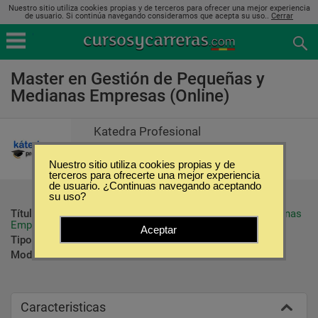
Nuestro sitio utiliza cookies propias y de terceros para ofrecer una mejor experiencia
de usuario. Si continúa navegando consideramos que acepta su uso..
Cerrar
Master en Gestión de Pequeñas y
Medianas Empresas (Online)
Katedra Profesional
Nuestro sitio utiliza cookies propias y de
terceros para ofrecerte una mejor experiencia
de usuario. ¿Continuas navegando aceptando
su uso?
Título ofrecido:
Master en Gestión de Pequeñas y Medianas 
Empresas
Aceptar
Tipo:
Maestrías
Modalidad:
Online
Caracteristicas