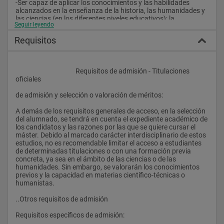
-Ser capaz de aplicar los conocimientos y las habilidades 
alcanzados en la enseñanza de la historia, las humanidades y 
las ciencias (en los diferentes niveles educativos); la 
Seguir leyendo
comunicación y la divulgación históricas; la museología y la 
gestión del patrimonio científico; la archivística y la 
Requisitos
documentación; y la gestión de políticas científicas.
-Trabajar las estrategias educativas necesarias para alcanzar 
la capacidad de editar, traducir e interpretar textos científicos 
					Requisitos de admisión - Titulaciones 
escritos en lenguas diferentes, antiguas y modernas.
oficiales
-Aprender alguna o varias de las principales lenguas 
de admisión y selección o valoración de méritos:
vehiculares de la ciencia a lo largo de la historia, así como las 
culturas correspondientes.
A demás de los requisitos generales de acceso, en la selección 
del alumnado, se tendrá en cuenta el expediente académico de 
-Adquirir las habilidades para organizar, asimilar y gestionar 
los candidatos y las razones por las que se quiere cursar el 
con criterios propios información compleja de carácter 
máster. Debido al marcado carácter interdisciplinario de estos 
historiográfico.
estudios, no es recomendable limitar el acceso a estudiantes 
de determinadas titulaciones o con una formación previa 
-Adquirir la capacidad de comunicar oralmente y por escrito 
concreta, ya sea en el ámbito de las ciencias o de las 
argumentos históricos y científicos, tanto ante audiencias 
humanidades. Sin embargo, se valorarán los conocimientos 
expertas como no expertas.
previos y la capacidad en materias científico-técnicas o 
humanistas.
-Desarrollar la capacidad para aplicar el conocimiento 
histórico en aquellos ámbitos relacionados con la 
..Otros requisitos de admisión
comunicación y la enseñanza de la ciencia, en el sentido más 
amplio.
Requisitos específicos de admisión: