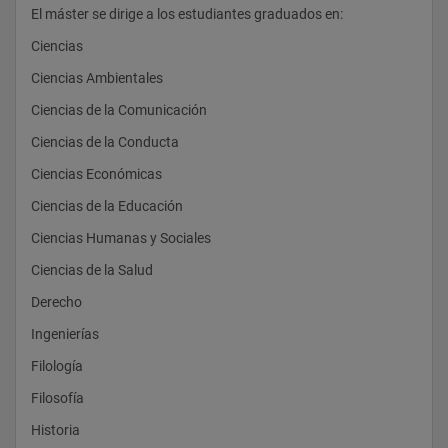
-Ser capaz, finalmente, de reconocer y caracterizar los 
El máster se dirige a los estudiantes graduados en:
diferentes puntos de vista sobre la naturaleza y las relaciones 
sociales de la ciencia a través de la historia.
Ciencias
. Objetivos formativos
Ciencias Ambientales
El principal objetivo del máster es el estudio de las relaciones 
Ciencias de la Comunicación
entre ciencia y sociedad, a través de la historia y hasta el 
momento actual. El máster propone una visión de conjunto de 
Ciencias de la Conducta
los procesos que han configurado la ciencia, la tecnología y la 
medicina, en sus diferentes dimensiones: teórica, práctica, 
Ciencias Económicas
material, social e institucional.
Ciencias de la Educación
Ciencias Humanas y Sociales
Ciencias de la Salud
Derecho
Ingenierías
Filología
Filosofía
Historia