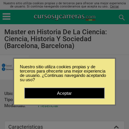
Nuestro sitio utiliza cookies propias y de terceros para ofrecer una mejor experiencia
de usuario. Si continúa navegando consideramos que acepta su uso..
Cerrar
Master en Historia De La Ciencia:
Ciencia, Historia Y Sociedad
(Barcelona, Barcelona)
Universidat de Barcelona
Nuestro sitio utiliza cookies propias y de
terceros para ofrecerte una mejor experiencia
de usuario. ¿Continuas navegando aceptando
su uso?
Aceptar
Ubicación:
Barcelona - Barcelona
Tipo:
Maestrías
Modalidad:
Presencial
Caracteristicas