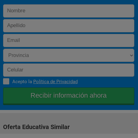
Tiene que demostrar conocer: 
- Los paradigmas de activación cerebral. 
- Las características neuropsicológicas de las demencias y 
especialmente de aquéllas que se derivan de enfermedades 
neurodegenerativas. 
- Vías de integración de la información: percepción visual y 
auditiva. 
- Modelos de organización del lenguaje y sus patologías. 
- Habilidad para analizar e interpretar las neuroimágenes. 
Acepto la
Política de Privacidad
Metodología 
Tiene que demostrar comprender los fundamentos y estar 
capacitado para: 
- Desarrollar las técnicas básicas para estudiar la organización 
microscópica del sistema nervioso. 
Oferta Educativa Similar
- Conocer las técnicas avanzadas de proteómica y genómica. 