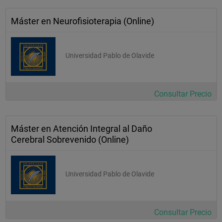
- Desarrollar cultivos celulares u organotípicos de alguna 
región del sistema nervioso. 
Máster en Neurofisioterapia (Online)
- Desarrollar las técnicas de fisiología celular: patch-clamp, 
reconocimiento y medida de calcio intracelular. 
- Conocer los fundamentos físicos de las técnicas de 
Universidad Pablo de Olavide
neuroimagen, sus limitaciones y sus ventajas. 
Además, tiene que estar capacitado para: 
Consultar Precio
- Utilizar animales de experimentación y diseñar modelos 
experimentales. 
- Utilizar la metodología bioinformática. 
Máster en Atención Integral al Daño
- Utilizar el análisis estadístico. 
Cerebral Sobrevenido (Online)
Investigación 
Universidad Pablo de Olavide
Tiene que demostrar: 
- Comprender el valor y las limitaciones del método científico. 
Consultar Precio
- Estar capacitado para actuar de acuerdo con la metodología 
científica para definir problemas, formular 