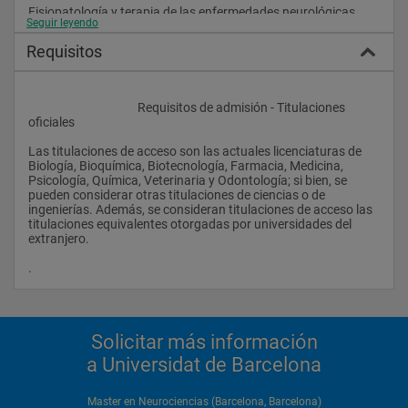
Fisiopatología y terapia de las enfermedades neurológicas 
Seguir leyendo
Tiene que demostrar conocer: 
Requisitos
- Los procesos celulares y orgánicos que se producen en las 
enfermedades neurodegenerativas como la enfermedad de 
Alzheimer, de Parkinson y otras enfermedades relacionadas 
					Requisitos de admisión - Titulaciones 
con demencias. Los procesos celulares y moleculares que se 
oficiales
producen en las enfermedades motoras. 
Las titulaciones de acceso son las actuales licenciaturas de 
- Principales hipótesis para explicar la aparición de las 
Biología, Bioquímica, Biotecnología, Farmacia, Medicina, 
enfermedades neurodegenerativas. 
Psicología, Química, Veterinaria y Odontología; si bien, se 
pueden considerar otras titulaciones de ciencias o de 
- Los procesos celulares y orgánicos que se producen en las 
ingenierías. Además, se consideran titulaciones de acceso las 
enfermedades psiquiátricas como la esquizofrenia y la 
titulaciones equivalentes otorgadas por universidades del 
depresión. 
extranjero.
- Las bases de las terapias farmacológicas en las 
.                
enfermedades neurológicas y las enfermedades psiquiátricas. 
- Bases de la modelización molecular de nuevos fármacos. 
- Nuevas terapias experimentales: terapia génica y terapia 
Solicitar más información
celular 
a Universidat de Barcelona
Master en Neurociencias (Barcelona, Barcelona)
Neurociencia cognitiva y del comportamiento