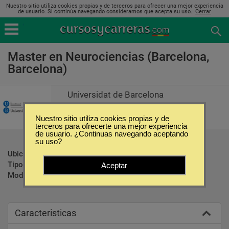
Nuestro sitio utiliza cookies propias y de terceros para ofrecer una mejor experiencia
de usuario. Si continúa navegando consideramos que acepta su uso..
Cerrar
Master en Neurociencias (Barcelona,
Barcelona)
Universidat de Barcelona
Nuestro sitio utiliza cookies propias y de
terceros para ofrecerte una mejor experiencia
de usuario. ¿Continuas navegando aceptando
su uso?
Ubicación:
Barcelona - Barcelona
Tipo:
Maestrías
Aceptar
Modalidad:
Presencial
Caracteristicas