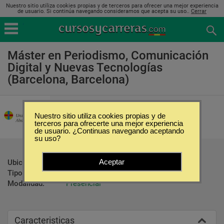
Nuestro sitio utiliza cookies propias y de terceros para ofrecer una mejor experiencia
de usuario. Si continúa navegando consideramos que acepta su uso..
Cerrar
Máster en Periodismo, Comunicación
Digital y Nuevas Tecnologías
(Barcelona, Barcelona)
Universitat Abat Oliba CEU
Nuestro sitio utiliza cookies propias y de
terceros para ofrecerte una mejor experiencia
de usuario. ¿Continuas navegando aceptando
su uso?
Aceptar
Ubicación:
Barcelona - Barcelona
Tipo:
Maestrías
Modalidad:
Presencial
Caracteristicas