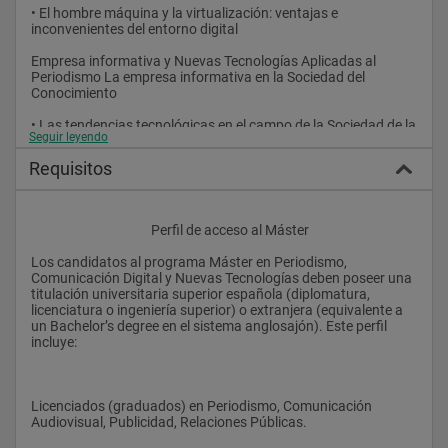
• El hombre máquina y la virtualización: ventajas e 
inconvenientes del entorno digital
Empresa informativa y Nuevas Tecnologías Aplicadas al 
Periodismo La empresa informativa en la Sociedad del 
Conocimiento
• Las tendencias tecnológicas en el campo de la Sociedad de la 
Seguir leyendo
Información
Requisitos
• Banda ancha, Periodismo y Comunicación Digital: factores 
de rentabilidad
Trabajo fin de Máster 
					Perfil de acceso al Máster
Los candidatos al programa Máster en Periodismo, 
Comunicación Digital y Nuevas Tecnologías deben poseer una 
titulación universitaria superior española (diplomatura, 
licenciatura o ingeniería superior) o extranjera (equivalente a 
un Bachelor’s degree en el sistema anglosajón). Este perfil 
incluye:
Licenciados (graduados) en Periodismo, Comunicación 
Audiovisual, Publicidad, Relaciones Públicas.