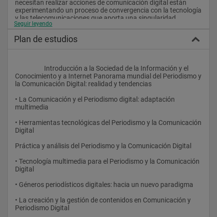
necesitan realizar acciones de comunicación digital están 
experimentando un proceso de convergencia con la tecnología 
y las telecomunicaciones que aporta una singularidad 
Seguir leyendo
necesaria a este Máster. Por tanto, es fundamental analizar 
las interacciones y los impactos entre estas materias y las 
Plan de estudios
transformaciones que afectan a nuestra sociedad. De hecho, 
la comunicación digital es una herramienta básica para los 
contenidos de todo tipo de empresas, que la Unión Europea 
considera esenciales en las políticas públicas presentes y 
                    Introducción a la Sociedad de la Información y el 
futuras (así lo refrendan proyectos y documentos como los de 
Conocimiento y a Internet Panorama mundial del Periodismo y 
Delors, Bangemann, eEurope…).
la Comunicación Digital: realidad y tendencias
• La Comunicación y el Periodismo digital: adaptación 
multimedia
• Herramientas tecnológicas del Periodismo y la Comunicación 
Digital
Práctica y análisis del Periodismo y la Comunicación Digital
• Tecnología multimedia para el Periodismo y la Comunicación 
Digital
• Géneros periodísticos digitales: hacia un nuevo paradigma
• La creación y la gestión de contenidos en Comunicación y 
Periodismo Digital