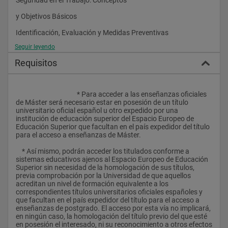
y Objetivos Básicos
Identificación, Evaluación y Medidas Preventivas
Seguir leyendo
en las Secciones e Instalaciones Industriales
Requisitos
Identificación, Evaluación y Medidas Preventivas
en los Equipos de Trabajo y por el uso de
					* Para acceder a las enseñanzas oficiales 
Energías Eléctrica, Neumática e Hidráulica
de Máster será necesario estar en posesión de un título 
universitario oficial español u otro expedido por una 
Identificación, Evaluación y Medidas Preventivas
institución de educación superior del Espacio Europeo de 
Educación Superior que facultan en el país expedidor del título 
en los Lugares de Trabajo
para el acceso a enseñanzas de Máster.
Técnicas de Seguridad Aplicadas al Sector
    * Así mismo, podrán acceder los titulados conforme a 
sistemas educativos ajenos al Espacio Europeo de Educación 
de la Construcción
Superior sin necesidad de la homologación de sus títulos, 
previa comprobación por la Universidad de que aquellos 
Planes de Autoprotección
acreditan un nivel de formación equivalente a los 
correspondientes títulos universitarios oficiales españoles y 
MÓDULO ESPECIALIDAD EN HIGIENE INDUSTRIAL
que facultan en el país expedidor del título para el acceso a 
enseñanzas de postgrado. El acceso por esta vía no implicará, 
Higiene Industrial: Conceptos y Objetivos Básicos
en ningún caso, la homologación del título previo del que esté 
en posesión el interesado, ni su reconocimiento a otros efectos 
Identificación, Evaluación y Medidas de Control de Agentes 