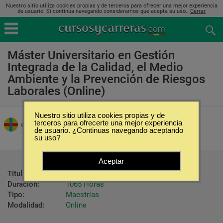
Nuestro sitio utiliza cookies propias y de terceros para ofrecer una mejor experiencia
de usuario. Si continúa navegando consideramos que acepta su uso..
Cerrar
Máster Universitario en Gestión
Integrada de la Calidad, el Medio
Ambiente y la Prevención de Riesgos
Laborales (Online)
Nuestro sitio utiliza cookies propias y de
Universidad San Pablo
terceros para ofrecerte una mejor experiencia
de usuario. ¿Continuas navegando aceptando
su uso?
Aceptar
Título ofrecido:
Titulo Master oficial
Duración:
1065 Horas
Tipo:
Maestrías
Modalidad:
Online