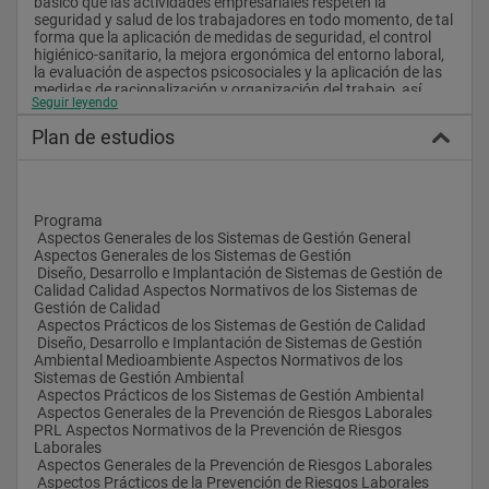
básico que las actividades empresariales respeten la 
seguridad y salud de los trabajadores en todo momento, de tal 
forma que la aplicación de medidas de seguridad, el control 
higiénico-sanitario, la mejora ergonómica del entorno laboral, 
la evaluación de aspectos psicosociales y la aplicación de las 
medidas de racionalización y organización del trabajo, así 
Seguir leyendo
como el seguimiento médico de los trabajadores, permitan 
reducir la sucesión de los accidentes laborales y la aparición 
Plan de estudios
de las enfermedades profesionales, mejorando la “calidad de 
vida” de los trabajadores en cualquier actividad o 
responsabilidad. 
 Desde el punto de vista académico se valora la posibilidad que 
tienen los alumnos de ver la aplicación práctica de los 
Programa
conocimientos técnicos adquiridos en las diferentes 
 Aspectos Generales de los Sistemas de Gestión General 
licenciaturas y de la inclusión de los mismos en el 
Aspectos Generales de los Sistemas de Gestión
funcionamiento de las empresas, mediante la incorporación de 
 Diseño, Desarrollo e Implantación de Sistemas de Gestión de 
los sistemas de  gestión como elemento fundamental para el 
Calidad Calidad Aspectos Normativos de los Sistemas de 
establecimiento por parte de la Dirección de políticas y 
Gestión de Calidad
objetivos, que permitan establecer la priorización y la 
 Aspectos Prácticos de los Sistemas de Gestión de Calidad
optimización de recursos 
 Diseño, Desarrollo e Implantación de Sistemas de Gestión 
económicos/materiales/energéticos/humanos...
Ambiental Medioambiente Aspectos Normativos de los 
 Además la especialización sectorial y las prácticas en cada 
Sistemas de Gestión Ambiental
caso aportan a los alumnos la aplicación real de los nuevos 
 Aspectos Prácticos de los Sistemas de Gestión Ambiental
conocimientos adquiridos (curso de posgrado) en los ámbitos 
 Aspectos Generales de la Prevención de Riesgos Laborales 
sectoriales trabajados durante los años previos de formación 
PRL Aspectos Normativos de la Prevención de Riesgos 
(cursos de grado). 
Laborales
 Idioma en el que se imparte
 Aspectos Generales de la Prevención de Riesgos Laborales
 Castellano
 Aspectos Prácticos de la Prevención de Riesgos Laborales