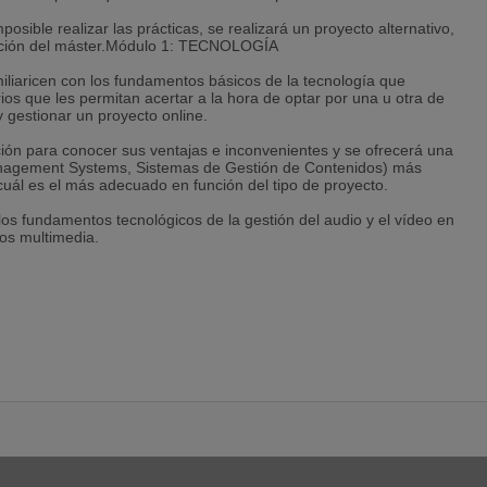
sible realizar las prácticas, se realizará un proyecto alternativo,
irección del máster.Módulo 1: TECNOLOGÍA
iliaricen con los fundamentos básicos de la tecnología que
ios que les permitan acertar a la hora de optar por una u otra de
y gestionar un proyecto online.
ión para conocer sus ventajas e inconvenientes y se ofrecerá una
anagement Systems, Sistemas de Gestión de Contenidos) más
 cuál es el más adecuado en función del tipo de proyecto.
los fundamentos tecnológicos de la gestión del audio y el vídeo en
dos multimedia.
evolución y la situación general del mercado de internet:
stivo de los distintos modelos de negocio que existen en internet.