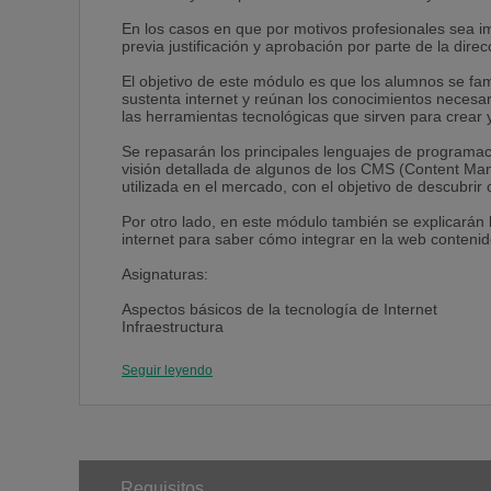
En los casos en que por motivos profesionales sea impo
previa justificación y aprobación por parte de la d
El objetivo de este módulo es que los alumnos se fam
sustenta internet y reúnan los conocimientos necesar
las herramientas tecnológicas que sirven para crear 
Se repasarán los principales lenguajes de programac
visión detallada de algunos de los CMS (Content M
utilizada en el mercado, con el objetivo de descubrir
Por otro lado, en este módulo también se explicarán 
internet para saber cómo integrar en la web conteni
Asignaturas:
Aspectos básicos de la tecnología de Internet
Infraestructura
Desarrollo tecnológico de un proyecto online
Herramientas de publicación online
Seguir leyendo
Audio y vídeo en internet
Módulo 2: NEGOCIO
En este módulo se realizará un detallado repaso a la 
principales indicadores, radiografía del sector, etc.
Uno de los ejes de este módulo será el análisis exhau
Requisitos