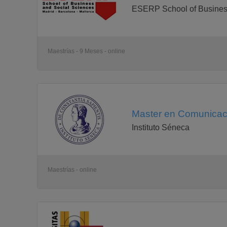
Uno de los ámbitos que se analizará con más profundi
ESERP School of Busines
¿Qué diferencias existen con otros medios? ¿Por qué
En internet existen recursos muy útiles que pueden a
alumnos descubrirán cuáles son y cómo se pueden ut
Maestrías - 9 Meses - online
Otro de los ámbitos que se abordará en este módulo e
resultados, no hay nada como planificar de modo ade
Finalmente, un aspecto cada vez más relevante de la 
móviles. ¿Cómo debe ofrecerse el contenido para es
Asignaturas:
Master en Comunicació
Tipos de contenidos online
Escribir para Internet
Instituto Séneca
Nuevas narrativas
Herramientas útiles
Planificación
Nuevos dispositivos
Módulo 6: MARKETING Y COMUNICACIÓN
Maestrías - online
Como ha sucedido con otros muchos campos, interne
de la comunicación corporativa.
En este módulo se analizará esta transformación y se
entorno.