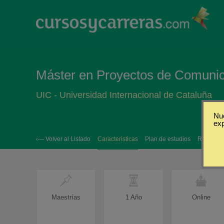
Máster en Proyectos de Comunic
UIC - Universidad Internacional de Cataluña
Nue
ex
‹— Volver al Listado
Caracteristicas
Plan de estudios
Requisito
Maestrías
1 Año
Online