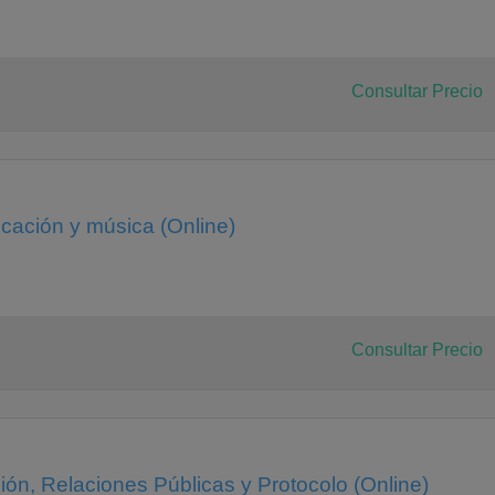
Consultar Precio
 fracasado o no han tenido el éxito esperado por culpa de un
clave de la usabilidad.
ñador profesional. Se trata, mucho antes, de adquirir los principios
ontrolar del mejor modo posible el diseño de las páginas de las que
ación y música (Online)
os de la usabilidad en internet, tanto para la web como para los
Consultar Precio
quier proyecto online; en muchos casos, la razón básica por la que
nto, ofrecer el contenido adecuado y en la forma correcta es
rnet. Para ello es necesario conocer y dominar las claves de éxito
t: textos, fotos, vídeos, infográficos, datos...
ón, Relaciones Públicas y Protocolo (Online)