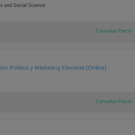
dad es el de la escritura: ¿cómo se debe escribir para internet?
s and Social Science
 es importante utilizar los términos adecuados?
yudar a mejorar los contenidos que se ofrecen en un sitio web. Los
ilizar de manera eficaz.
Consultar Precio
s el de la planificación del trabajo. Para asegurar los mejores
cuado el trabajo que hay que realizar.
actividad online es el uso de nuevos dispositivos, especialmente
tos aparatos?
n Política y Márketing Electoral (Online)
Consultar Precio
t también ha modificado profundamente el mundo del marketing y
 ofrecerán claves prácticas para actuar con eficacia en el nuevo