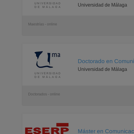
Universidad de Málaga
Concepción y definición del proyecto
Fases de desarrollo
Gestión de proyectos
Check list para la gestión de un proyecto online
Maestrías - online
Módulo 4: DISEÑO Y USABILIDAD
La forma es clave en internet. Muchos proyectos han
diseño deficiente o por no haber respetado aspectos 
La finalidad de este módulo no es convertirse en dise
básicos del diseño online a fin de poder orientar y c
Doctorado en Comunic
uno será responsable.
Universidad de Málaga
Por otro lado, los alumnos descubrirán los fundament
nuevos dispositivos móviles (smartphones, iPad...).
Asignaturas:
Principios básicos del diseño online
Doctorados - online
Usabilidad
Módulo 5: CONTENIDOS ONLINE
El contenido es una de las claves esenciales de cual
los usuarios acuden a una página y no a otra. Por ta
absolutamente crucial para cualquier proyecto de inte
de los distintos tipos de contenidos posibles en interne
Máster en Comunicaci