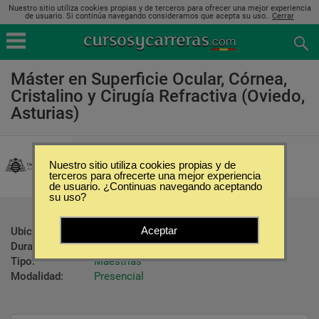
Nuestro sitio utiliza cookies propias y de terceros para ofrecer una mejor experiencia
de usuario. Si continúa navegando consideramos que acepta su uso..
Cerrar
Máster en Superficie Ocular, Córnea,
Cristalino y Cirugía Refractiva (Oviedo,
Asturias)
Universidad de Oviedo
Nuestro sitio utiliza cookies propias y de
terceros para ofrecerte una mejor experiencia
de usuario. ¿Continuas navegando aceptando
su uso?
Aceptar
Ubicación:
Oviedo - Asturias
Duración:
1500 Horas
Tipo:
Maestrías
Modalidad:
Presencial