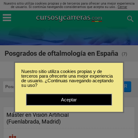
Nuestro sitio utiliza cookies propias y de terceros para ofrecer una mejor experiencia
de usuario. Si continúa navegando consideramos que acepta su uso..
Cerrar
Posgrados de oftalmología en España
(7)
Nuestro sitio utiliza cookies propias y de
terceros para ofrecerte una mejor experiencia
de usuario. ¿Continuas navegando aceptando
su uso?
FILTRAR
Posgrados
Oftalmología
Aceptar
Máster en Visión Artificial
(Fuenlabrada, Madrid)