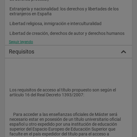
Extranjería y nacionalidad: los derechos y libertades de los 
extranjeros en España
Libertad religiosa, inmigración e interculturalidad
Libertad de creación, derechos de autor y derechos humanos
Seguir leyendo
  La protección penal de los derechos fundamentales y 
garantías constitucionalmente reconocidas.
Requisitos
Ética y desarrollo humano
Practicum
Trabajo fin de Máster
Los requisitos de acceso al título propuesto son según el 
artículo 16 del Real Decreto 1393/2007:
    Para acceder a las enseñanzas oficiales de Máster será 
necesario estar en posesión de un título universitario oficial 
español u otro expedido por una institución de educación 
superior del Espacio Europeo de Educación Superior que 
faculte en el país expedidor del título para el acceso a 