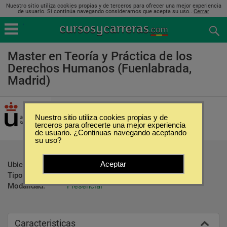
Nuestro sitio utiliza cookies propias y de terceros para ofrecer una mejor experiencia
de usuario. Si continúa navegando consideramos que acepta su uso..
Cerrar
Master en Teoría y Práctica de los
Derechos Humanos (Fuenlabrada,
Madrid)
Universidad Rey Juan Carlos
Nuestro sitio utiliza cookies propias y de
terceros para ofrecerte una mejor experiencia
de usuario. ¿Continuas navegando aceptando
su uso?
Aceptar
Ubicación:
Fuenlabrada - Madrid
Tipo:
Maestrías
Modalidad:
Presencial
Caracteristicas