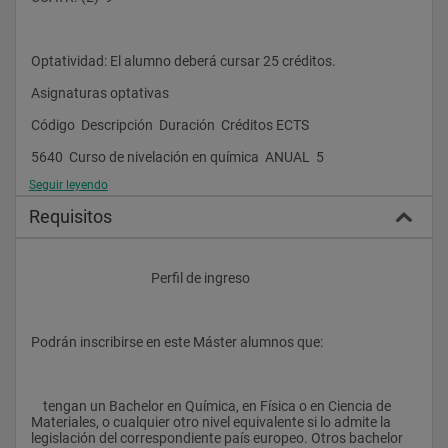
modelización de procesos químicos, procesos industriales o 
procesos bioquímicos y biológicos. Serán por tanto excelentes 
candidatos para incorporarse a la industria farmacéutica, a la 
industria petroquímica o a la industria de nuevos materiales. 
Optatividad: El alumno deberá cursar 25 créditos.
Tendrán igualmente el perfil adecuado para integrarse en 
otros tipos de empresas como expertos en computación 
Asignaturas optativas
(finanzas, tecnologías de la información, minería de datos, 
consultoras, expresas de I +D, etc.).				
Código  Descripción  Duración  Créditos ECTS
5640  Curso de nivelación en química  ANUAL  5
Seguir leyendo
5641  Curso de nivelación en física  ANUAL  5
Requisitos
5642  Curso de nivelación en matemáticas  ANUAL  5
5648  Dinámica  CUATR. (2)  5
					Perfil de ingreso
5649  Estados excitados  CUATR. (2)  5
5650  Métodos avanzados de química cuántica  CUATR. (2)  5
Podrán inscribirse en este Máster alumnos que:
5651  Sólidos  CUATR. (2)  5
5652  Ionización y disociación por pulsos láser ultracortos  
CUATR. (1)  5
    tengan un Bachelor en Química, en Física o en Ciencia de 
Materiales, o cualquier otro nivel equivalente si lo admite la 
5653  Teoría del caos: fundamentos y aplicaciones  CUATR. (1)  
legislación del correspondiente país europeo. Otros bachelor 
5