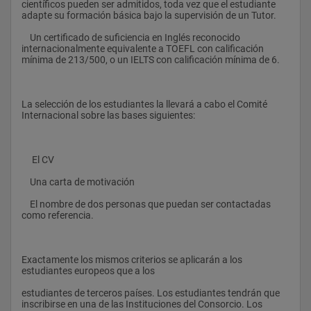
científicos pueden ser admitidos, toda vez que el estudiante 
adapte su formación básica bajo la supervisión de un Tutor.
5654  Modelización de procesos de interés en química de la 
atmósfera y astroquímica  CUATR. (1)  5
    Un certificado de suficiencia en Inglés reconocido 
internacionalmente equivalente a TOEFL con calificación 
5655  Efectos relativistas y potenciales efectivos de core  
mínima de 213/500, o un IELTS con calificación mínima de 6.
CUATR. (1)  5
5656  Formación en unix y unix de gestión				
La selección de los estudiantes la llevará a cabo el Comité 
Internacional sobre las bases siguientes:
     El CV
    Una carta de motivación
    El nombre de dos personas que puedan ser contactadas 
como referencia.
Exactamente los mismos criterios se aplicarán a los 
estudiantes europeos que a los
estudiantes de terceros países. Los estudiantes tendrán que 
inscribirse en una de las Instituciones del Consorcio. Los 