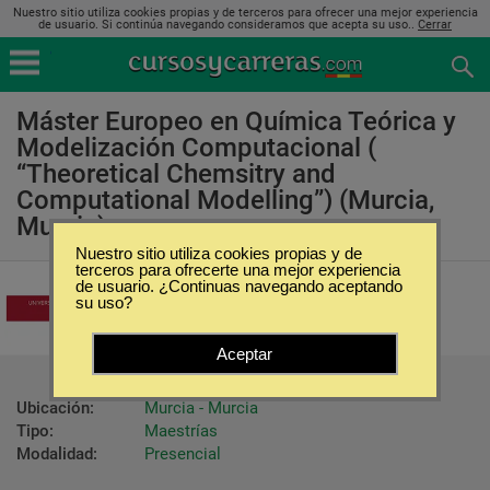
Nuestro sitio utiliza cookies propias y de terceros para ofrecer una mejor experiencia
de usuario. Si continúa navegando consideramos que acepta su uso..
Cerrar
Máster Europeo en Química Teórica y
Modelización Computacional (
“Theoretical Chemsitry and
Computational Modelling”) (Murcia,
Murcia)
Nuestro sitio utiliza cookies propias y de
terceros para ofrecerte una mejor experiencia
Universidad de Murcia
de usuario. ¿Continuas navegando aceptando
su uso?
Aceptar
Ubicación:
Murcia - Murcia
Tipo:
Maestrías
Modalidad:
Presencial