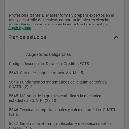
Profesionalizante: El Master forma y prepara expertos en el 
uso y desarrollo de técnicas computacionales en ciencias 
moleculares con aplicación en la industria farmacéutica, 
Seguir leyendo
petroquímica y de nuevos materiales.
Plan de estudios
Competencias
                    Asignaturas Obligatorias
El Master en TCCM proporciona la formación adecuada para 
el acceso a ciclo del Doctorado en las áreas de Química, Física, 
Código  Descripción  Duración  Créditos ECTS
Ciencias de Materiales y Ciencias de la vida, y constituye por 
tanto la primera etapa en la carrera docente y/o investigadora 
5643  Curso de lengua europea  ANUAL  5
para incoporarse a cualquier Universidad o Institución de 
Investigación tanto en el cotexto español como en el 
5644  Fundamentos matemáticos de la química teórica  
internacional.
CUATR. (2)  5
5645  Métodos de la química cuántica y la mecánica 
estadística  CUATR. (2)  10
Como expertos en Técnicas de computación y de simulación, 
los alumnos que superen los estudios del Master estarán 
5646  Técnicas computacionales y cálculo numérico  CUATR. 
preparados para aplicar cualquiera de los programas 
(2)  6
científicos existentes en el merado y/o para desarrollar nuevos 
códigos. Sus habilidades estarán particularmente bien 
5647  Simetría de átomos, moléculas y mecánica cuántica  
adaptadas para abordar problemas de diseño molecular, o 
CUATR. (2)  9