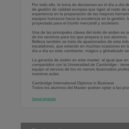
Por todo ello, la toma de decisiones en el día a día 
de gestión de calidad europea que rigen al resto de
experiencia en la preparación de las mejores herrami
equipos humanos hacia la excelencia en la gestión, l
proyectada para el triunfo mercantil y societario.
Una de las principales claves del éxito de esden es 
de los sectores para los que prepara a sus alumnos
Belleza también se trata de apasionados de esta indu
escalafones, que estando en muchas ocasiones en la
día a día en este cambiante, mágico y globalizado se
La garantía de esden en este master, al igual que en 
compartidos con la Universidad de Cambridge-- tien
equipo al servicio de los no menos ilusionados profe
nuestras aulas.
Cambridge International Diploma in Business
Todos los alumnos del Master podrán optar a las pru
Business. Mediante el acuerdo suscrito entre esden y
alumnos tienen la posibilidad de superar estos exám
Seguir leyendo
en una formación con altos estándares de exigencia.