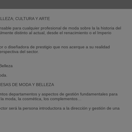
ras empresas colaboradoras es nuestra principal referencia. Sin
ar las siguientes acreditaciones:
LLEZA; CULTURA Y ARTE
Examinations
pensable para cualquier profesional de moda sobre la la historia del
 · British Council Attached Centre esden es desde el año 2004
lmente distinto al actual, desde el renacimiento o el Imperio
ional Examinations. Mediante un acuerdo los programas académicos
e nuestros alumnos puedan superar con éxito las pruebas para
ambridge que pueden obtenerse son:
 o diseñadora de prestigio que nos acerque a su realidad
erspectiva del sector.
ness Communication
urce Management
Belleza
Moda.
nal Examinations acuden a los diferentes campus de nuestra
n lograr así un título de reconocido prestigio internacional, que
RESAS DE MODA Y BELLEZA
os conocimientos y habilidades de los alumnos en el ámbito
tintos departamentos y aspectos de gestión fundamentales para
 la moda, la cosmética, los complementos…
la de negocios de país acreditada con la nueva certificación ISO
ctor será la persona introductora a la dirección y gestión de una
OR han evaluado de forma positiva el sistema de trabajo y las
 plena satisfacción a nuestros alumnos, es una gran alegría
Como escuela nos permite garantizar a nuestros alumnos una