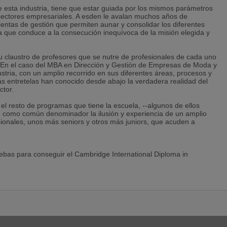
de esta industria, tiene que estar guiada por los mismos parámetros
 sectores empresariales. A esden le avalan muchos años de
entas de gestión que permiten aunar y consolidar los diferentes
a que conduce a la consecución inequívoca de la misión elegida y
su claustro de profesores que se nutre de profesionales de cada uno
. En el caso del MBA en Dirección y Gestión de Empresas de Moda y
stria, con un amplio recorrido en sus diferentes áreas, procesos y
s entretelas han conocido desde abajo la verdadera realidad del
ctor.
el resto de programas que tiene la escuela, --algunos de ellos
e como común denominador la ilusión y experiencia de un amplio
sionales, unos más seniors y otros más juniors, que acuden a
ebas para conseguir el Cambridge International Diploma in
 University of Cambridge International Examinations, nuestros
enes y alcanzar una titulación de reconocimiento mundial basada