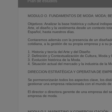
Acreditaciones
Plan de estudios
El reconocimiento diario de nuestros alumnos y nuest
embargo, por su especial relevancia queremos destac
MODULO O. FUNDAMENTOS DE MODA: MODA; BE
ESDEN Y UNIVERSITY of CAMBRIDGE International 
Objetivos: Analizar la base histórica y cultural indis
University of Cambridge · International Examinations
Arte, el diseño y la vestimenta desde un contexto tota
centro asociado a University of Cambridge Internat
Español, hasta nuestros días.
de ambas Instituciones están adaptados de forma qu
conseguir los títulos. Las diferentes Titulaciones C
Contaremos además con la presencia de un diseñador
cotidiana, a la gestión de su propia empresa y a su p
* Cambridge International Diploma in Business
* Cambridge International Diploma in Effective Busi
1. Historia y teoría del Arte y del Diseño
* Cambridge International Diploma in Human Reso
2. Definición y Contextualización de Cultura, Moda y 
* Cambridge International Diploma in Marketing
3. Evolución histórica de la Moda.
4. Situación actual del mercado y la industria de la 
Examinadores de University of Cambridge Internatio
Escuela para evaluar a nuestros alumnos, y que pueda
DIRECCION ESTRATÉGICA Y OPERATIVA DE EMP
conlleva un alto grado de exigencia y que reconoce l
empresarial.
Se pormenorizarán todos los aspectos clave, los dis
CERTIFICADO DE CALIDAD DE AENOR
gestionar una empresa relacionada con el mundo de
Aenor · Empresa registradaEsden es la primera escue
El director o directora gerente de una empresa del se
9001:2008 de AENOR. Los exigentes auditores de AEN
empresa de moda.
garantías formativas deesden.
Para nosotros, como escuela preocupada por dar una
queAENOR, año tras año, reconozca nuestra labor. 
MODULO 1. MARKETING Y COMERCIALIZACIÓN