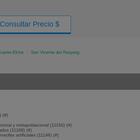
Consultar Precio $
icante-Elche
-
San Vicente del Raspeig
) (#)
cional y metapoblacional (11156) (#)
ados (11168) (#)
ecifes artificiales (11146) (#)