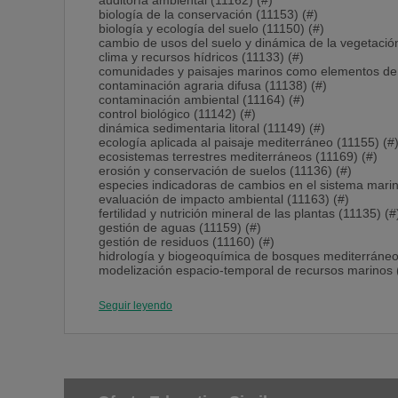
auditoría ambiental (11162) (#)
biología de la conservación (11153) (#)
biología y ecología del suelo (11150) (#)
cambio de usos del suelo y dinámica de la vegetació
clima y recursos hídricos (11133) (#)
comunidades y paisajes marinos como elementos de 
contaminación agraria difusa (11138) (#)
contaminación ambiental (11164) (#)
control biológico (11142) (#)
dinámica sedimentaria litoral (11149) (#)
ecología aplicada al paisaje mediterráneo (11155) (#
ecosistemas terrestres mediterráneos (11169) (#)
erosión y conservación de suelos (11136) (#)
especies indicadoras de cambios en el sistema marin
evaluación de impacto ambiental (11163) (#)
fertilidad y nutrición mineral de las plantas (11135) (#
gestión de aguas (11159) (#)
gestión de residuos (11160) (#)
hidrología y biogeoquímica de bosques mediterráneo
modelización espacio-temporal de recursos marinos 
patologia vegetal (11141) (#)
residuos orgánicos y agricultura (11140) (#)
Seguir leyendo
restauración ecológica y aplicaciones ecotecnológicas
s.i.g. y teledetección ambiental (11134) (#)
sistemas de gestión ambiental (11161) (#)
suelos forestales (11151) (#)
suelos y territorio (11165) (#)
tipificación y valoración de la contaminación marina (