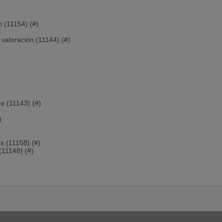
n (11154) (#)
valoración (11144) (#)
)
o (11143) (#)
)
s (11158) (#)
(11148) (#)
 de ecosistemas artificiales (11157) (#)
11145) (#)