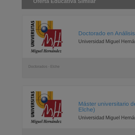
tratamiento de aguas (11166) (#)
Oferta Educativa Similar
tipo: obligatoria
proyecto fin de master (11167) (#)
Doctorado en Análisis
Universidad Miguel Herná
Doctorados - Elche
Máster universitario de
Elche)
Universidad Miguel Herná