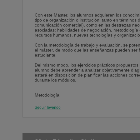
Con este Máster, los alumnos adquieren los conocim
tipo de organización o institución, tanto en término
comunicación comercial), como en las destrezas nece
asociadas: habilidades de negociación, metodología ci
recursos humanos, nuevas tecnologías y organizaci
Con la metodología de trabajo y evaluación, se potenc
el máster, de modo que las enseñanzas pueden ser fác
estudiante.
Del mismo modo, los ejercicios prácticos propuestos
alumno debe aprender a analizar objetivamente diagno
estará en disposición de planificar las acciones cor
durante los módulos.
Metodología
La metodología responde a la necesidad de que el est
Seguir leyendo
aplicación práctica, para lo cual cada uno de los mó
empírica, de modo que el estudiante pueda disponer 
objetiva de la realidad, pueda describirla en su just
adecuadas en cada caso.