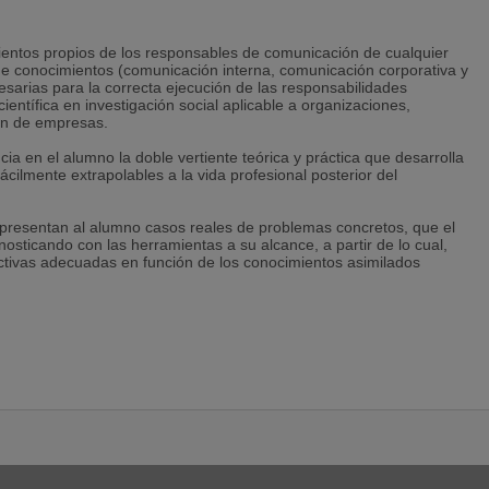
ientos propios de los responsables de comunicación de cualquier
s de conocimientos (comunicación interna, comunicación corporativa y
sarias para la correcta ejecución de las responsabilidades
entífica en investigación social aplicable a organizaciones,
ón de empresas.
ia en el alumno la doble vertiente teórica y práctica que desarrolla
ilmente extrapolables a la vida profesional posterior del
 presentan al alumno casos reales de problemas concretos, que el
sticando con las herramientas a su alcance, a partir de lo cual,
rectivas adecuadas en función de los conocimientos asimilados
udiante desarrolle sus capacidades de análisis, reflexión y
dulos está estructurado en una doble vertiente conceptual y
de las herramientas necesarias para una valoración sistemática y
a medida y tenga la capacidad para aplicar las soluciones más