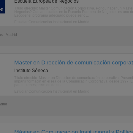
Escuela Europea de Negocios
Título ofrecido: Master Comunicación Corporativa. Por qu hacer un Mas
Negocios? Cursar estudios en la Escuela Europea de Negocios es una de
Escoger el programa adecuado puede ser c ...
Estudiar Comunicación Institucional en Madrid
as - Madrid
Master en Dirección de comunicación corporat
Instituto Séneca
Título ofrecido: Master en Dirección de comunicación corporativa. Present
impartir formacin en el rea de la Comunicacin Corporativa, desde 1997.
para quienes precisen de una ...
Estudiar Comunicación Institucional en Madrid
adrid
Máster en Comunicación Institucional y Polític