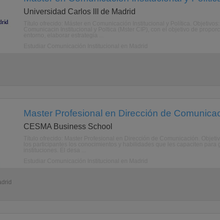
Universidad Carlos III de Madrid
Título ofrecido: Máster en Comunicación Institucional y Política. Objetivo
Comunicacin Institucional y Poltica (Mster CIP), con el objetivo de propor
entorno, elaborar estrategia ...
Estudiar Comunicación Institucional en Madrid
Master Profesional en Dirección de Comunicac
CESMA Business School
Título ofrecido: Master Profesional en Dirección de Comunicación. Objetiv
los participantes los conocimientos y habilidades que les capaciten par
instituciones. El desa ...
Estudiar Comunicación Institucional en Madrid
adrid