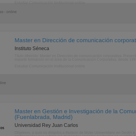
Estudiar Comunicación Institucional online
s - online
Master en Dirección de comunicación corporat
Instituto Séneca
Título ofrecido: Master en Dirección de comunicación corporativa. Present
impartir formación en el área de la Comunicación Corporativa, desde 199
Estudiar Comunicación Institucional online
line
Master en Gestión e Investigación de la Comu
(Fuenlabrada, Madrid)
Universidad Rey Juan Carlos
Objetivos, a quin va dirigidoLa titulacin de Mster Universitario en Gestin