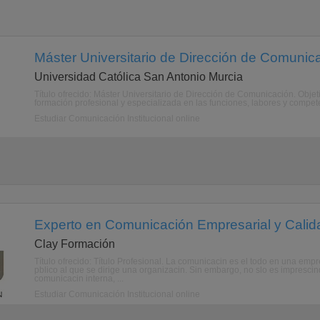
Máster Universitario de Dirección de Comunica
Universidad Católica San Antonio Murcia
Título ofrecido: Máster Universitario de Dirección de Comunicación. Obje
formación profesional y especializada en las funciones, labores y compete
Estudiar Comunicación Institucional online
Experto en Comunicación Empresarial y Calida
Clay Formación
Título ofrecido: Título Profesional. La comunicacin es el todo en una empr
pblico al que se dirige una organizacin. Sin embargo, no slo es imprescin
comunicacin interna, ...
Estudiar Comunicación Institucional online