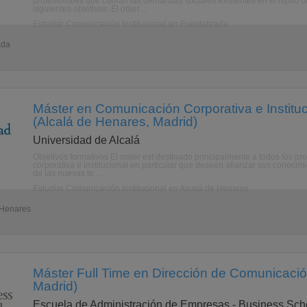
profesionales que cubran las demandas sociales existentes en el mbito d
siguientes objetivos: El objet ...
Estudiar Comunicación Institucional en Fuenlabrada
ada
Máster en Comunicación Corporativa e Instituci
(Alcalá de Henares, Madrid)
Universidad de Alcalá
Objetivos formativos El mster est destinado principalmente a todos los pr
corporativa e institucional en particular que deseen afianzar sus conocim
de las nuevas te ...
Estudiar Comunicación Institucional en Alcalá de Henares
e Henares
Máster Full Time en Dirección de Comunicació
Madrid)
Escuela de Administración de Empresas - Business Sch