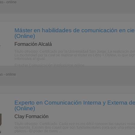
s - online
Máster en habilidades de comunicación en cien
(Online)
Formación Alcalá
Título ofrecido: Certificado por la Universidad San Jorge. La realizacin d
La modalidad por la cual se realizar el mster es Libro + Online, lo que si
informatva al igual ...
Estudiar Comunicación Institucional online
s - online
Experto en Comunicación Interna y Externa d
(Online)
Clay Formación
Título ofrecido: Certificado. Cada vez es ms difcil conocer las causas re
demanda. Existen dos cosas que son fundamentales para que una empresa
pblicos.- El poder de comu ...