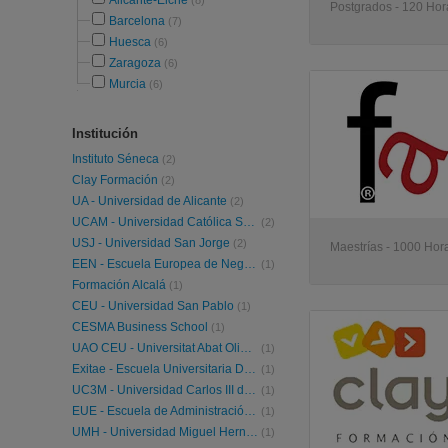
Alicante-Elche
(8)
Postgrados - 120 Hora
Barcelona
(7)
Huesca
(6)
Zaragoza
(6)
Murcia
(6)
Institución
Instituto Séneca
(2)
Clay Formación
(2)
UA - Universidad de Alicante
(2)
UCAM - Universidad Católica San Antonio Murcia
(2)
USJ - Universidad San Jorge
(2)
Maestrías - 1000 Hora
EEN - Escuela Europea de Negocios
(1)
Formación Alcalá
(1)
CEU - Universidad San Pablo
(1)
CESMA Business School
(1)
UAO CEU - Universitat Abat Oliba CEU
(1)
Exitae - Escuela Universitaria De Formación Abierta
(1)
UC3M - Universidad Carlos III de Madrid
(1)
EUE - Escuela de Administración de Empresas - Business School
(1)
UMH - Universidad Miguel Hernández de Elche
(1)