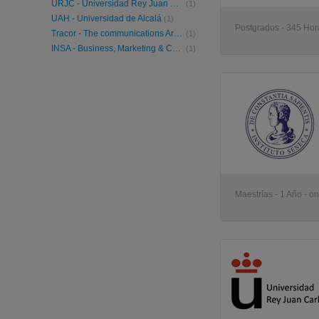
URJC - Universidad Rey Juan Carlos
(1)
UAH - Universidad de Alcalá
(1)
Postgrados - 345 Hora
Tracor - The communications Arts Institute
(1)
INSA - Business, Marketing & Communication School
(1)
Maestrías - 1 Año - on