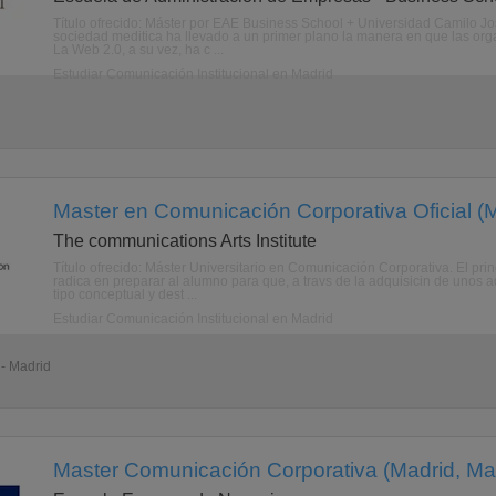
Título ofrecido: Máster por EAE Business School + Universidad Camilo J
sociedad meditica ha llevado a un primer plano la manera en que las org
La Web 2.0, a su vez, ha c ...
Estudiar Comunicación Institucional en Madrid
Master en Comunicación Corporativa Oficial (M
The communications Arts Institute
Título ofrecido: Máster Universitario en Comunicación Corporativa. El pri
radica en preparar al alumno para que, a travs de la adquisicin de unos
tipo conceptual y dest ...
Estudiar Comunicación Institucional en Madrid
 - Madrid
Master Comunicación Corporativa (Madrid, Ma