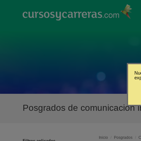
Nue
ex
Posgrados de comunicación in
Inicio
/
Posgrados
/
C
Filtros aplicados