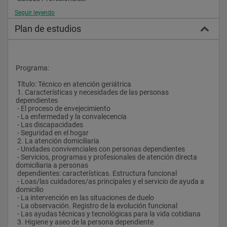
Seguir leyendo
 Programas provinciales de ayuda a domicilio
 - ONGs de Ayuda a Domicilio
Plan de estudios
 - Fundaciones
 - Centros Residenciales para Mayores
 - Centros de Estancias Diurnas y Nocturnas para Mayores
 - Servicios Sanitarios Públicos
 - Empresas de Ayuda a Domicilio
Programa:
 - Hoteles para Mayores
 - Instalaciones de Ocio Geriátricas
 Título: Técnico en atención geriátrica
 1. Características y necesidades de las personas 
 Programas municipales de ayuda a domicilio
dependientes
 - ONGs de Mayores
 - El proceso de envejecimiento
 - Centros de Mayores
 - La enfermedad y la convalecencia
 - Centros de Atención a personas en situación de Dependencia
 - Las discapacidades
 - Servicios de Teleasistencia
 - Seguridad en el hogar
 - Servicios Sanitarios Privados
 2. La atención domiciliaria
 - Empresas Geriátricas
 - Unidades convivenciales con personas dependientes
 - Agencias de Viajes de Mayores
 - Servicios, programas y profesionales de atención directa 
 - Empresas de Ocio y Tiempo Libre
domiciliaria a personas
 dependientes: características. Estructura funcional
 - Loas/las cuidadores/as principales y el servicio de ayuda a 
domicilio
 - La intervención en las situaciones de duelo
 - La observación. Registro de la evolución funcional
 - Las ayudas técnicas y tecnológicas para la vida cotidiana
 3. Higiene y aseo de la persona dependiente