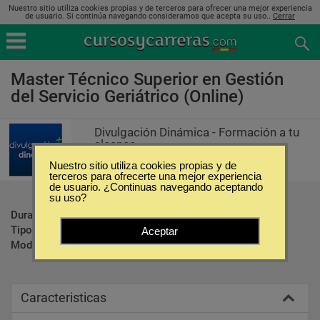
Nuestro sitio utiliza cookies propias y de terceros para ofrecer una mejor experiencia
de usuario. Si continúa navegando consideramos que acepta su uso..
Cerrar
Master Técnico Superior en Gestión
del Servicio Geriátrico (Online)
Divulgación Dinámica - Formación a tu
alcance
Nuestro sitio utiliza cookies propias y de
terceros para ofrecerte una mejor experiencia
de usuario. ¿Continuas navegando aceptando
su uso?
Duración:
400 Horas
Tipo:
Maestrías
Aceptar
Modalidad:
Online
Caracteristicas