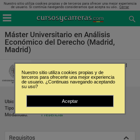
Nuestro sitio utiliza cookies propias y de terceros para ofrecer una mejor experiencia
de usuario. Si continúa navegando consideramos que acepta su uso..
Cerrar
Máster Universitario en Análisis
Económico del Derecho (Madrid,
Madrid)
Universidad Complutense de Madrid
Nuestro sitio utiliza cookies propias y de
terceros para ofrecerte una mejor experiencia
de usuario. ¿Continuas navegando aceptando
su uso?
Aceptar
Ubicación:
Madrid - Madrid
Tipo:
Maestrías
Modalidad:
Presencial
Requisitos