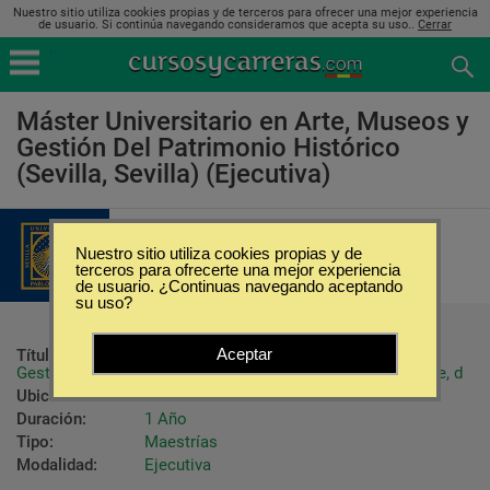
Nuestro sitio utiliza cookies propias y de terceros para ofrecer una mejor experiencia
de usuario. Si continúa navegando consideramos que acepta su uso..
Cerrar
Máster Universitario en Arte, Museos y
Gestión Del Patrimonio Histórico
(Sevilla, Sevilla) (Ejecutiva)
Universidad Pablo de Olavide
Nuestro sitio utiliza cookies propias y de
terceros para ofrecerte una mejor experiencia
de usuario. ¿Continuas navegando aceptando
su uso?
Aceptar
Título ofrecido:
Máster Universitario en Arte, Museos y 
Gestión del Patrimonio por la Universidad Pablo de Olavide, d
Ubicación:
Sevilla - Sevilla
Duración:
1 Año
Tipo:
Maestrías
Modalidad:
Ejecutiva