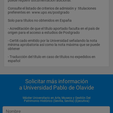
puede requerir documentación adicional.
alumnado.
Consulte el listado de criterios de admisión y  titulaciones 
Distribución del plan de estudios en créditos ECTS, por tipo de 
preferentes en  www.upo.es/postgrado
materia para los titulos de Máster.
Solo para títulos no obtenidos en España
TIPO DE MATERIA
- Acreditación de que el título aportado faculta en el país de 
CRÉDITOS MODALIDAD
origen para el acceso a estudios de Postgrado 
INVESTIGADORA
- Certiﬁ cado emitido por la Universidad señalando la nota 
mínima aprobatoria así como la nota máxima que se puede 
CRÉDITOS MODALIDAD
obtener 
PROFESIONAL 
- Traducción del título en caso de títulos no expedidos en 
español                
Obligatorias 46 46
Optativas 2 2
Prácticas externas  -- 6
Solicitar más información
a Universidad Pablo de Olavide
Trabajo ﬁ n de Máster  12 6
Máster Universitario en Arte, Museos y Gestión Del
Patrimonio Histórico (Sevilla, Sevilla) (Ejecutiva)
Arte, Museos y Gestión del Patrimonio HistóricoMÓDULO IV. 
Museos y exposiciones ). Obligatorio