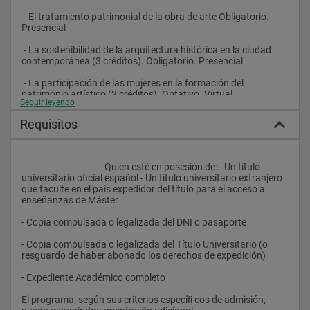
 - El tratamiento patrimonial de la obra de arte Obligatorio. 
Presencial
 - La sostenibilidad de la arquitectura histórica en la ciudad 
contemporánea (3 créditos). Obligatorio. Presencial 
 - La participación de las mujeres en la formación del 
patrimonio artístico (2 créditos). Optativo. Virtual
Seguir leyendo
MÓDULO III. Gestión del patrimonio  Obligatorio
Requisitos
 - Gestión y planiﬁ cación de las acciones patrimoniales 
 - Administración y protección jurídica del patrimonio cultural 
					Quien esté en posesión de: - Un título 
universitario oficial español - Un título universitario extranjero 
 - Difusión y puesta en valor del patrimonio  Presencial
que faculte en el país expedidor del título para el acceso a 
enseñanzas de Máster 
 - Fuentes y recursos para la investigación y el estudio del 
patrimonio artístico (2 créditos). Semipresencial
- Copia compulsada o legalizada del DNI o pasaporte 
El título ha sido estructurado en seis módulos. Los cuatro 
- Copia compulsada o legalizada del Título Universitario (o 
primeros son comunes y cada uno cuenta con 9 créditos. Los 
resguardo de haber abonado los derechos de expedición)  
dos 
- Expediente Académico completo
últimos presentan dos versiones que corresponden con los 
itinerarios investigador o profesional a los que puede optar el 
El programa, según sus criterios especíﬁ cos de admisión, 