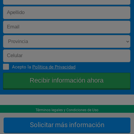
 - Museología y museografía . Presencial 
 - Percepción social de los museos  Presencial 
 - Museografía digital. Los nuevos museos . Presencial
 - Exposiciones y galerías comerciales  Presencial
MÓDULO V-A.  Obligatorio (Modalidad Investigadora)
 - Metodologías para la investigación. (3 créditos). Presencial 
- Signiﬁ cados culturales y usos de la obra de arte Presencial
Acepto la
Política de Privacidad
- Profundización en la investigación americanista  Presencial 
- Casos de estudio e investigación de bienes patrimoniales 
MÓDULO V-B.  Obligatorio (Modalidad Profesionalizante)
 - Metodologías para el estudio y la gestión en museos y 
patrimonio (3 créditos). Presencial 
Términos legales y Condiciones de Uso
 - Seminario sobre gestión y difusión del patrimonio cultural 
local
Solicitar más información
 - Modelos de profundización en el estudio y la gestión del 
patrimonio (3 créditos). Presencial 