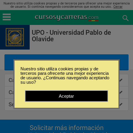
Nuestro sitio utiliza cookies propias y de terceros para ofrecer una mejor experiencia
de usuario. Si continúa navegando consideramos que acepta su uso..
Cerrar
UPO - Universidad Pablo de
Olavide
Listado de Ofertas Educativas
Nuestro sitio utiliza cookies propias y de
terceros para ofrecerte una mejor experiencia
de usuario. ¿Continuas navegando aceptando
Caracteristicas
su uso?
Categorias de estudios
Aceptar
Sedes
Solicitar más información