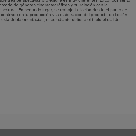
esde tres perspectivas profesionales muy diferentes: El conocimiento
mercado de géneros cinematográficos y su relación con la
escritura. En segundo lugar, se trabaja la ficción desde el punto de
és centrado en la producción y la elaboración del producto de ficción.
sta doble orientación, el estudiante obtiene el título oficial de