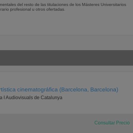
ntales del resto de las titulaciones de los Másteres Universitarios
ario profesional u otros ofertadas.
éditos)
3 créditos)
rtística cinematográfica (Barcelona, Barcelona)
ea (4 créditos)
inematográficos de ficción (4 créditos)
 I Audiovisuals de Catalunya
réditos)
)
Consultar Precio
isuales (3 créditos)
ditos)