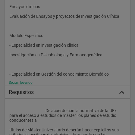
Ensayos clínicos
Evaluación de Ensayos y proyectos de Investigación Clínica
Módulo Específico:
- Especialidad en investigación clínica
Investigación en Psicobiología y Farmacogenética
- Especialidad en Gestión del conocimiento Biomédico
Seguir leyendo
Gestión del Conocimiento Biomédico
Requisitos
- Módulo Final
					De acuerdo con la normativa de la UEx 
Prácticas, especialidad en investigación clínica
para el acceso a estudios de máster, los planes de estudio 
conducentes a 
Prácticas, especialidad en Gestión del Conocimiento 
Biomédico
títulos de Máster Universitario deberán hacer explícitos sus 
criterios específicos de admisión, de acuerdo con las 