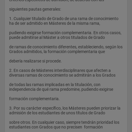
Trabajo de Fin de Máster, especialidad en Investigación clínica
siguientes pautas generales: 
Trabajo Fin de Máster, especialidad en Gestión del 
conocimiento Biomédico
1. Cualquier titulado de Grado de una rama de conocimiento 
ha de ser admitido en Másteres de la misma rama, 
pudiendo exigirse formación complementaria. En otros casos, 
El alumno realizará las prácticas y el trabajo fin de máster 
puede admitirse al Máster a otros titulados de Grado 
según la
de ramas de conocimiento diferentes, estableciendo, según los 
especialidad del mismo por la que haya optado.
Grados admitidos, la formación complementaria que 
debería realizarse si procede. 
2. En casos de Másteres interdisciplinares que afecten a 
diversas ramas de conocimiento se admitirán a los Grados 
de todas las ramas implicadas en la titulación, con 
independencia de qué rama predomine, pudiendo exigirse 
formación complementaria. 
3. Por su carácter específico, los Másteres pueden priorizar la 
admisión de los estudiantes de unos títulos de Grado 
sobre otros. En cualquier caso, siempre tendrán prioridad los 
estudiantes con Grados que no precisen  formación 