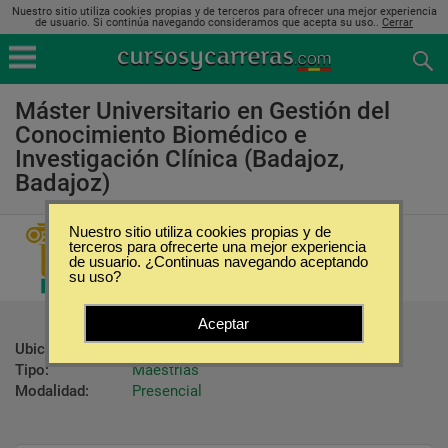
Nuestro sitio utiliza cookies propias y de terceros para ofrecer una mejor experiencia
de usuario. Si continúa navegando consideramos que acepta su uso..
Cerrar
Máster Universitario en Gestión del
Conocimiento Biomédico e
Investigación Clínica (Badajoz,
Badajoz)
Nuestro sitio utiliza cookies propias y de
Universidad de Extremadura
terceros para ofrecerte una mejor experiencia
de usuario. ¿Continuas navegando aceptando
su uso?
Aceptar
Ubicación:
Badajoz - Badajoz
Tipo:
Maestrías
Modalidad:
Presencial