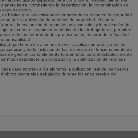
ue mejoren dichos aspectos, para contribuir al mantenimiento y la
l planeta tierra, combatiendo la desertización, la contaminación de
e la capa de ozono,…
s, es básico que las actividades empresariales respeten la seguridad
forma que la aplicación de medidas de seguridad, el control
 laboral, la evaluación de aspectos psicosociales y la aplicación de
abajo, así como el seguimiento médico de los trabajadores, permitan
aparición de las enfermedades profesionales, mejorando la “calidad
 responsabilidad.
lidad que tienen los alumnos de ver la aplicación práctica de los
icenciaturas y de la inclusión de los mismos en el funcionamiento de
emas de gestión como elemento fundamental para el establecimiento
e permitan establecer la priorización y la optimización de recursos
n cada caso aportan a los alumnos la aplicación real de los nuevos
 ámbitos sectoriales trabajados durante los años previos de
ras legales de prevención, en consultoras de sistemas de gestión, en
te, así como servicios de prevención ajenos.
lizan prácticas absorben la mayoría de nuestros alumnos
nos adquieran competencia técnica, organizativa, gestora y
ollo de las actividades industriales o de servicios (la calidad, el