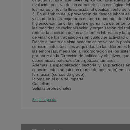
características ambientales, aplicando las medidas q
evolución positiva de las características ecológica de
los mares y ríos, la lluvia ácida, el debilitamiento d
3. En el ámbito de la prevención de riesgos laborale
y salud de los trabajadores en todo momento, de tal 
higiénico-sanitario, la mejora ergonómica del entorno
las medidas de racionalización y organización del tr
reducir la sucesión de los accidentes laborales y la 
de vida” de los trabajadores en cualquier actividad o
Desde el punto de vista académico se valora la posibi
conocimientos técnicos adquiridos en las diferentes l
las empresas, mediante la incorporación de los sist
por parte de la Dirección de políticas y objetivos, qu
económicos/materiales/energéticos/humanos...
Además la especialización sectorial y las prácticas e
conocimientos adquiridos (curso de posgrado) en los
formación (cursos de grado).
Idioma en el que se imparte
Castellano
Salidas profesionales
En entidades de certificación acreditadas, en audito
departamentos de calidad, prevención y medioambien
Seguir leyendo
Los mismos patrocinadores y empresas donde se rea
Número de créditos ECTS
60 ECTS.
Objetivos
El programa tiene como primer objetivo que los alum
auditora en tres aspectos fundamentales para el desarr