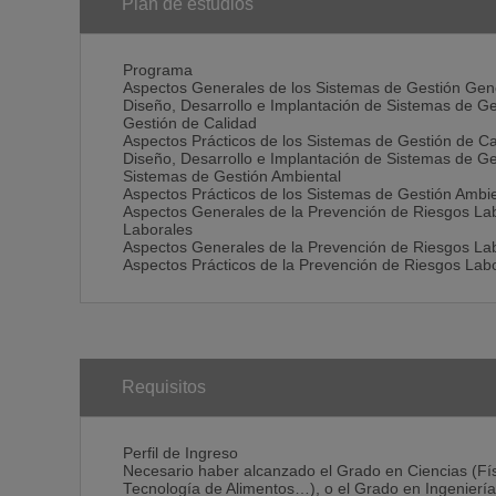
medio ambiente y la prevención de riesgos laborales) 
Plan de estudios
sistemas de gestión empresarial.
Finalmente, se plantea un segundo objetivo el conse
en alguno de los sectores específicos propuestos, con
Programa
Metodología
Aspectos Generales de los Sistemas de Gestión Gen
En todos los módulos se establecen estructuras simi
Diseño, Desarrollo e Implantación de Sistemas de G
Constan de una parte puramente teórica, fundamentalm
Gestión de Calidad
individual del alumno fuera de ellas, así como con la
Aspectos Prácticos de los Sistemas de Gestión de Ca
Para la asimilación de estos conceptos teóricos tratad
Diseño, Desarrollo e Implantación de Sistemas de G
van de lo más específico (ej: uso de herramientas de 
Sistemas de Gestión Ambiental
general (el diseño de sistemas de gestión mediante la
Aspectos Prácticos de los Sistemas de Gestión Ambie
metodologías; la realización de simulaciones de audi
Aspectos Generales de la Prevención de Riesgos La
ponente en auditado, evaluándose los documentos y r
Laborales
elaboración y defensa del informe de auditoría).
Aspectos Generales de la Prevención de Riesgos La
Además, se establecen cinco trabajos: el primero de e
Aspectos Prácticos de la Prevención de Riesgos Lab
(seguridad, higiene o ergonomía); el segundo/tercer
gestión de calidad, ambiental y de PRL tres empresas 
es en la propia especialidad sectorial, mediante la pr
de tema a elegir o sobre la realización de prácticas 
Prácticas
Los alumnos, en la fase final del curso y durante el v
entidades de certificación de los tres ámbitos.
Requisitos
Perfil de Ingreso
Necesario haber alcanzado el Grado en Ciencias (Fí
Tecnología de Alimentos…), o el Grado en Ingenierías 