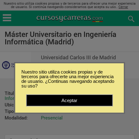
Nuestro sitio utiliza cookies propias y de terceros para ofrecer una mejor experiencia
de usuario. Si continúa navegando consideramos que acepta su uso..
Cerrar
Máster Universitario en Ingeniería
Informática (Madrid)
Universidad Carlos III de Madrid
Nuestro sitio utiliza cookies propias y de
terceros para ofrecerte una mejor experiencia
de usuario. ¿Continuas navegando aceptando
su uso?
Título ofrecido:
Máster Universitario en Ingeniería 
Informática
Aceptar
Ubicación:
Madrid
Tipo:
Maestrías
Modalidad:
Presencial