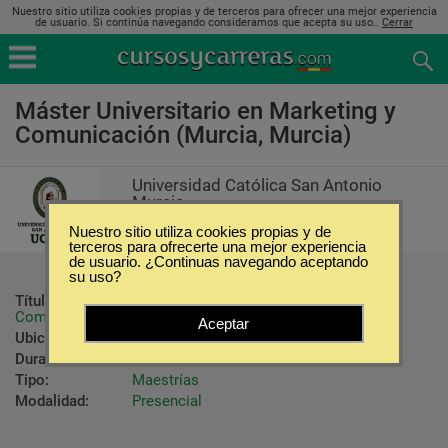
Nuestro sitio utiliza cookies propias y de terceros para ofrecer una mejor experiencia
de usuario. Si continúa navegando consideramos que acepta su uso..
Cerrar
Máster Universitario en Marketing y
Comunicación (Murcia, Murcia)
Universidad Católica San Antonio
Murcia
Nuestro sitio utiliza cookies propias y de
terceros para ofrecerte una mejor experiencia
de usuario. ¿Continuas navegando aceptando
su uso?
Título ofrecido:
Máster Universitario en Marketing y 
Comunicación
Aceptar
Ubicación:
Murcia - Murcia
Duración:
1 Año
Tipo:
Maestrías
Modalidad:
Presencial