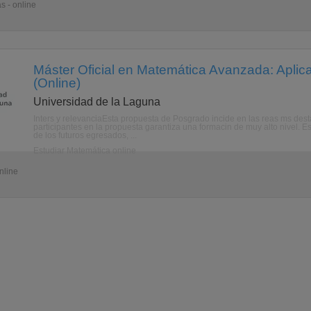
s - online
Máster Oficial en Matemática Avanzada: Aplic
(Online)
Universidad de la Laguna
Inters y relevanciaEsta propuesta de Posgrado incide en las reas ms dest
participantes en la propuesta garantiza una formacin de muy alto nivel. 
de los futuros egresados, ...
Estudiar Matemática online
nline