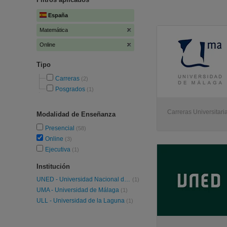
España
Matemática
Online
Tipo
Carreras
(2)
Posgrados
(1)
Carreras Universitaria
Modalidad de Enseñanza
Presencial
(58)
Online
(3)
Ejecutiva
(1)
Institución
UNED - Universidad Nacional de Educación a Distancia
(1)
UMA - Universidad de Málaga
(1)
ULL - Universidad de la Laguna
(1)