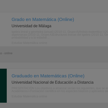
Grado en Matemática (Online)
Universidad de Málaga
lgebra lineal y geometra (anual) (2010-11, Grupo A)Anlisis matemtico I (2
algebraicas (2010-11, Grupo A)Estructuras bsicas del lgebra (2010-11, Gru
probabilidad y a la estadsti ...
Estudiar Matemática online
s - online
Graduado en Matemáticas (Online)
Universidad Nacional de Educación a Distancia
PRESENTACIÓN Los objetivos a alcanzar serían los siguientes, que se enf
Académicos • Formación científica en los aspectos básicos y aplicados de 
Estudiar Matemática online