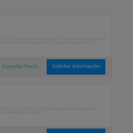
010-11, Grupo A)Anlisis matemtico II (2010-11, Grupo A)Estructuras
po A)Informtica (anual) (2010-11, Grupo A)Introduccin a la
Solicitar información
Consultar Precio
ocan en tres direcciones: social, académica y profesional.
las Matemáticas. • Desarr ...