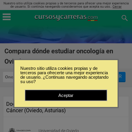
Nuestro sitio utiliza cookies propias y de terceros para ofrecer una mejor experiencia
de usuario. Si continúa navegando consideramos que acepta su uso..
Cerrar
Compara dónde estudiar oncología en
Oviedo
(2)
Nuestro sitio utiliza cookies propias y de
terceros para ofrecerte una mejor experiencia
FILTRAR
Oncología
de usuario. ¿Continuas navegando aceptando
Oviedo
su uso?
Aceptar
Doctorado en Investigación en
Cáncer (Oviedo, Asturias)
Universidad de Oviedo