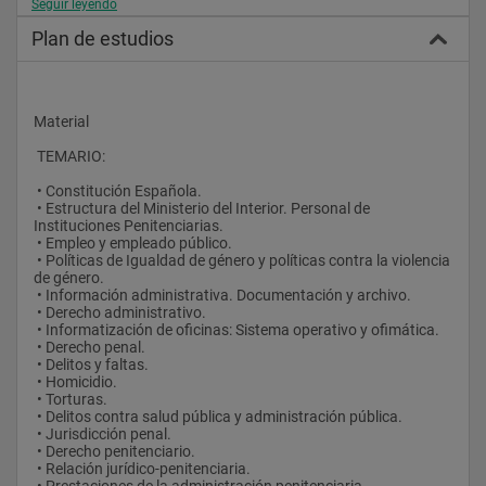
Seguir leyendo
 • Participar en las tareas reeducadoras y de rehabilitación de 
los internos, materializando las orientaciones del Equipo de 
Plan de estudios
Observación o Juntas de Tratamiento.
 • Desarrollar las tareas administrativas de colaboración o 
trámite precisos.
 • Cumplir las instrucciones que reciban de sus Superiores y 
cualesquiera otras tareas que, en razón de su servicio 
Material
especifico les sean encomendadas.
 TEMARIO:
Pruebas
 • Constitución Española.
 PRUEBAS SELECTIVAS:
 • Estructura del Ministerio del Interior. Personal de 
 (Orientativas puesto que puede haber pequeñas diferencias 
Instituciones Penitenciarias.
de una convocatoria a otra)
 • Empleo y empleado público.
 • Políticas de Igualdad de género y políticas contra la violencia 
 • PRIMER EJERCICIO. Pruebas que miden los factores 
de género.
aptitudinales y variables de comportamiento.
 • Información administrativa. Documentación y archivo.
 • SEGUNDO EJERCICIO. Primera parte, contestar por escrito a 
 • Derecho administrativo.
un cuestionario de respuesta alternativa sobre el contenido del 
 • Informatización de oficinas: Sistema operativo y ofimática.
programa. Segunda parte, resolver por escrito a supuestos de 
 • Derecho penal.
carácter práctico sobre el contenido del programa. 
 • Delitos y faltas.
 • TERCER EJERCICIO: Prueba de aptitud médica.
 • Homicidio.
 • Torturas.
 • Delitos contra salud pública y administración pública.
 • Jurisdicción penal.
 • Derecho penitenciario.
 • Relación jurídico-penitenciaria.
 • Prestaciones de la administración penitenciaria.