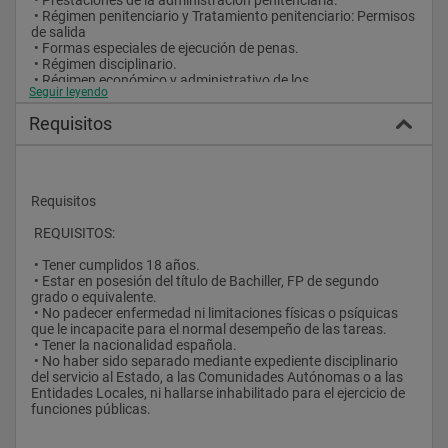
 • Régimen penitenciario y Tratamiento penitenciario: Permisos 
de salida
 • Formas especiales de ejecución de penas.
 • Régimen disciplinario.
 • Régimen económico y administrativo de los 
Seguir leyendo
Establecimientos Penitenciarios.
Requisitos
Requisitos
 REQUISITOS:
 • Tener cumplidos 18 años.
 • Estar en posesión del título de Bachiller, FP de segundo 
grado o equivalente.
 • No padecer enfermedad ni limitaciones físicas o psíquicas 
que le incapacite para el normal desempeño de las tareas.
 • Tener la nacionalidad española.
 • No haber sido separado mediante expediente disciplinario 
del servicio al Estado, a las Comunidades Autónomas o a las 
Entidades Locales, ni hallarse inhabilitado para el ejercicio de 
funciones públicas.