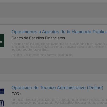
Oposiciones a Agentes de la Hacienda Pública
Centro de Estudios Financieros
Descripcin de las oposiciones a Agentes de la Hacienda PblicaLa Agencia 
cualificado en todos sus niveles. Por ello convoca plazas con cualificaci
los Cuerpos Generales.Ent ...
Estudiar Auxiliares Administrativos Local online
Oposicion de Tecnico Administrativo (Online)
FOR+
Formación Realiza las actividades de carácter administrativo necesarias p
en la que desempeña su trabajo. FUNCIONES: • Redacta informes, prepara