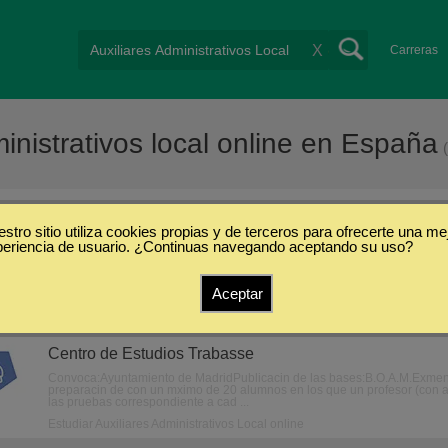
X
Carreras
inistrativos local online en España
stro sitio utiliza cookies propias y de terceros para ofrecerte una me
Auxiliares Administrativos Local
/
Online
periencia de usuario. ¿Continuas navegando aceptando su uso?
Aceptar
Oposiciones de Oficial Administrativo (Online)
Centro de Estudios Trabasse
Convoca:Ayuntamiento de MadridPublicacin de las bases:B.O.A.M.Exmen
preparacin de con un mximo de 20 alumnos en los que un profesor (con a
las pruebas correspondiente a cad ...
Estudiar Auxiliares Administrativos Local online