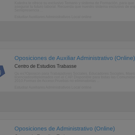
Katedra te ofrece su exclusivo Temario y sistema de Formación, para
asegurar tu futuro laboral. Recuerda que nuestro sistema exclusivo de esp
Semipresencia ...
Estudiar Auxiliares Administrativos Local online
Oposiciones de Auxiliar Administrativo (Online)
Centro de Estudios Trabasse
Qu es?Oposicin para Trabajadores Sociales, Educadores Sociales, Maes
licenciados/diplomados con el CAP. Disponible para todas las Comuni
2010.Formas de Acceso:Pruebas no eliminatorias ...
Estudiar Auxiliares Administrativos Local online
Oposiciones de Administrativo (Online)