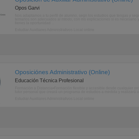
Opos Garvi
Nos adaptamos a tu perfil de alumno, segn los estudios que tengas y segn 
temarios son adecuados al mtodo, con ms explicaciones si es necesario y
tienes la oportunidad ...
Estudiar Auxiliares Administrativos Local online
Oposiciónes Administrativo (Online)
Educación Técnica Profesional
Formación a Distancia•Formación flexible y accesible desde cualquier ord
tutor personal que creará un programa de estudios a medida y realizará u
Estudiar Auxiliares Administrativos Local online