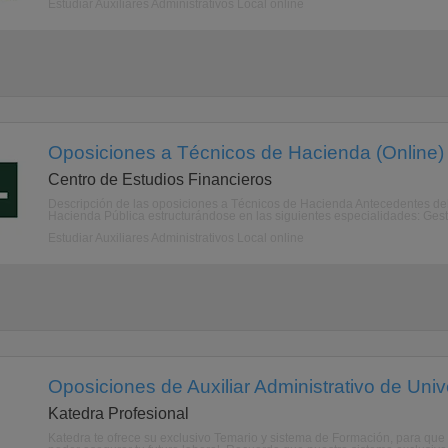
Estudiar Auxiliares Administrativos Local online
Oposiciones a Técnicos de Hacienda (Online)
Centro de Estudios Financieros
Descripción de las oposiciones a Técnicos de Hacienda Antecedentes de
Hacienda Pública estructurándose en las siguientes especialidades: Gesti
Estudiar Auxiliares Administrativos Local online
Oposiciones de Auxiliar Administrativo de Univ
Katedra Profesional
Katedra te ofrece su exclusivo Temario y sistema de Formación, para