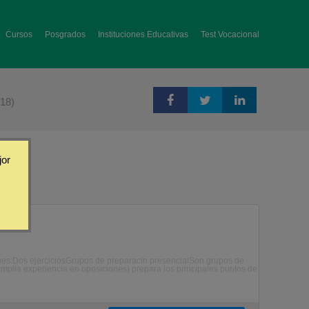
Cursos
Posgrados
Instituciones Educativas
Test Vocacional
(18)
jor
es:Dos ejerciciosGrupos de preparacin presencialSon grupos de
mplia experiencia en oposiciones) prepara los principales puntos de