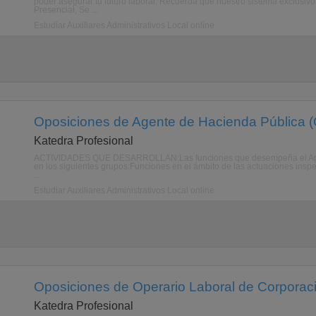
poder asegurar tu futuro laboral. Recuerda que nuestro sistema exclusivo 
Presencial, Se ...
Estudiar Auxiliares Administrativos Local online
Oposiciones de Agente de Hacienda Pública (
Katedra Profesional
ACTIVIDADES QUE DESARROLLAN:Las funciones que desempeña el Agent
en los siguientes grupos:Funciones en el ámbito de las actuaciones inspe
...
Estudiar Auxiliares Administrativos Local online
Oposiciones de Operario Laboral de Corporaci
Katedra Profesional