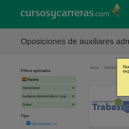
Oposiciones de auxiliares adm
Nue
Inicio
/
Oposiciones
/
Filtros aplicados
ex
España
Oposiciones
Auxiliares Administrativos Local
Online
Tipo
Oposiciones
(18)