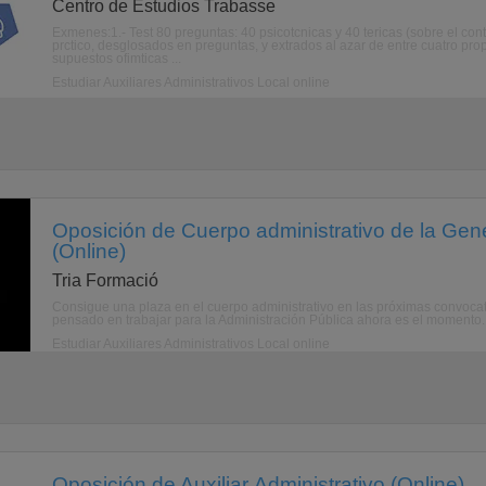
Centro de Estudios Trabasse
Exmenes:1.- Test 80 preguntas: 40 psicotcnicas y 40 tericas (sobre el co
prctico, desglosados en preguntas, y extrados al azar de entre cuatro propu
supuestos ofimticas ...
Estudiar Auxiliares Administrativos Local online
Oposición de Cuerpo administrativo de la Gene
(Online)
Tria Formació
Consigue una plaza en el cuerpo administrativo en las próximas convocato
pensado en trabajar para la Administración Pública ahora es el momento. L
Estudiar Auxiliares Administrativos Local online
Oposición de Auxiliar Administrativo (Online)