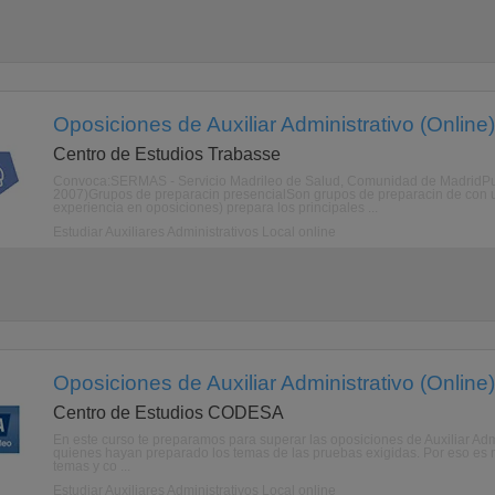
Oposiciones de Auxiliar Administrativo (Online)
Centro de Estudios Trabasse
Convoca:SERMAS - Servicio Madrileo de Salud, Comunidad de MadridPub
2007)Grupos de preparacin presencialSon grupos de preparacin de con 
experiencia en oposiciones) prepara los principales ...
Estudiar Auxiliares Administrativos Local online
Oposiciones de Auxiliar Administrativo (Online)
Centro de Estudios CODESA
En este curso te preparamos para superar las oposiciones de Auxiliar Adm
quienes hayan preparado los temas de las pruebas exigidas. Por eso es mu
temas y co ...
Estudiar Auxiliares Administrativos Local online