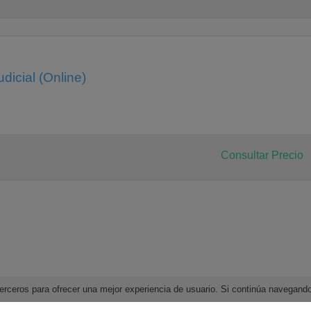
udicial (Online)
Consultar Precio
e terceros para ofrecer una mejor experiencia de usuario. Si continúa navega