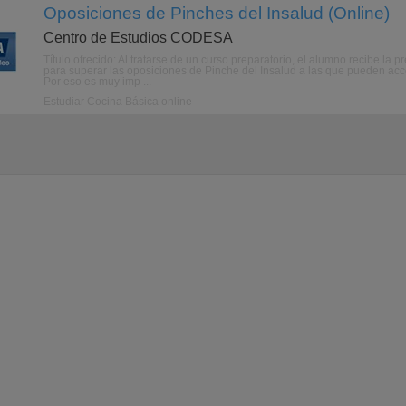
Oposiciones de Pinches del Insalud (Online)
Centro de Estudios CODESA
Título ofrecido: Al tratarse de un curso preparatorio, el alumno recibe la
para superar las oposiciones de Pinche del Insalud a las que pueden ac
Por eso es muy imp ...
Estudiar Cocina Básica online