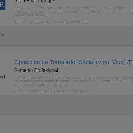
Acadèmia Triangle
TAREASAdministrativos: Colaborar en la realizacin de datos de informes, p
expedientes y documentacin, uso de terminales de ordenador, tratamiento
contabilidad de dificul ...
Estudiar Administración Autonómica en Badalona
ona
Oposicion de Trabajador Social (Vigo, Vigo) (E
Fomento Profesional
TEMARIOTemas sobre Constitucin y Administracin del EstadoTemas sobre
se acompaa del Estatuto de Autonoma y de la Ley de Servicios Sociales 
dems cada Organismo, Comunidad Au ...
Estudiar Servicio Social Trabajo Social en Vigo