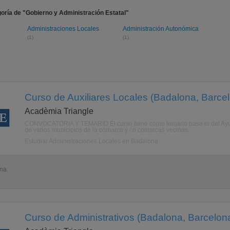
oría de "Gobierno y Administración Estatal"
Administraciones Locales
Administración Autonómica
(1)
(1)
Curso de Auxiliares Locales (Badalona, Barce
Acadèmia Triangle
CONVOCATORIA Y TEMARIO El curso tiene como temario base el del Ayunt
de varios municipios de la comarca y / o comarcas vecinas.
Estudiar Administraciones Locales en Badalona
ona
Curso de Administrativos (Badalona, Barcelon