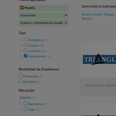
Seleccione la SubCateg
España
Servicio Social Trabajo
Oposiciones
Social
(1)
Gobierno y Administración Estatal
Tipo
Posgrados
(71)
Cursos
(38)
Carreras
(24)
Oposiciones
(3)
Modalidad de Enseñanza
Presencial
(2)
Ejecutiva
(1)
Oposiciones - Badal
Ubicación
España
(3)
Barcelona
(2)
Vigo
(1)